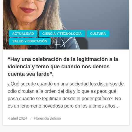
ACTUALIDAD
CIENCIA Y TECNOLOGÍA
CULTURA
SALUD Y EDUCACIÓN
“Hay una celebración de la legitimación a la
violencia y temo que cuando nos demos
cuenta sea tarde”.
¿Qué sucede cuando en una sociedad los discursos de
odio circulan a la orden del día y lo que es peor, qué
pasa cuando se legitiman desde el poder político? No
es un fenómeno novedoso pero en los últimos años…
4 abril 2024
Publicado
Florencia Beloso
el