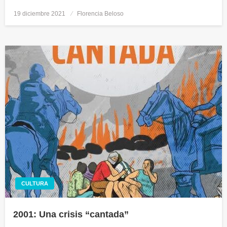
19 diciembre 2021
Publicado
Florencia Beloso
el
CULTURA
2001: Una crisis “cantada”