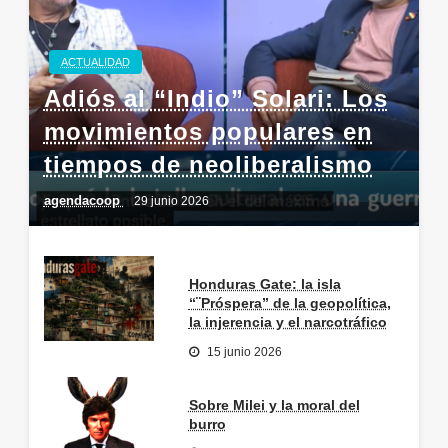
ACTUALIDAD
Adiós al “Indio” Solari: Los
movimientos populares en
tiempos de neoliberalismo
agendacoop
29 junio 2026
Honduras Gate: la isla
“¨Próspera” de la geopolítica,
la injerencia y el narcotráfico
15 junio 2026
Sobre Milei y la moral del
burro