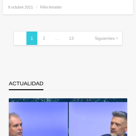
8 octubre 2021
Publicado
Félix Arnaldo
el
Navegación
de
1
2
…
13
Siguientes
entradas
ACTUALIDAD