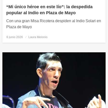
“Mi único héroe en este lío”: la despedida
popular al Indio en Plaza de Mayo
Con una gran Misa Ricotera despiden al Indio Solari en
Plaza de Mayo
6 junio 2026
Publicado
Laura Melonio
el