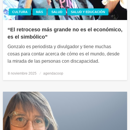
CULTURA
MÁS
SALUD
SALUD Y EDUCACIÓN
“El retroceso más grande no es el económico,
es el simbólico”
Gonzalo es periodista y divulgador y tiene muchas
cosas para contar acerca de cómo es el mundo, desde
la mirada de las personas con discapacidad.
8 noviembre 2025
Publicado
agendacoop
el