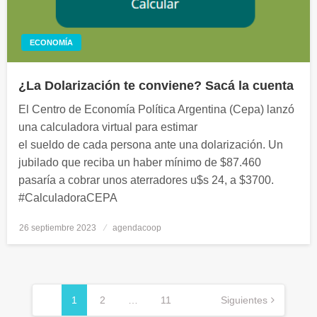
ECONOMÍA
¿La Dolarización te conviene? Sacá la cuenta
El Centro de Economía Política Argentina (Cepa) lanzó
una calculadora virtual para estimar
el sueldo de cada persona ante una dolarización. Un
jubilado que reciba un haber mínimo de $87.460
pasaría a cobrar unos aterradores u$s 24, a $3700.
#CalculadoraCEPA
26 septiembre 2023
Publicado
agendacoop
el
Navegación
de
1
2
…
11
Siguientes