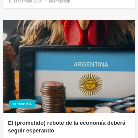
16 septiembre 2024
Publicado
agendacoop
el
ECONOMÍA
El (prometido) rebote de la economía deberá
seguir esperando