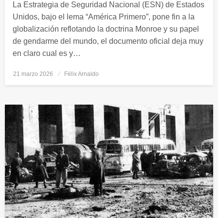
La Estrategia de Seguridad Nacional (ESN) de Estados
Unidos, bajo el lema “América Primero”, pone fin a la
globalización reflotando la doctrina Monroe y su papel
de gendarme del mundo, el documento oficial deja muy
en claro cual es y…
21 marzo 2026
Publicado
Félix Arnaldo
el