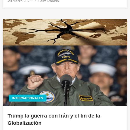
29 marzo 2026
Publicado
Félix Arnaldo
el
INTERNACIONALES
Trump la guerra con Irán y el fin de la
Globalización