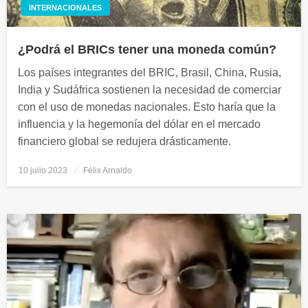
INTERNACIONALES
¿Podrá el BRICs tener una moneda común?
Los países integrantes del BRIC, Brasil, China, Rusia,
India y Sudáfrica sostienen la necesidad de comerciar
con el uso de monedas nacionales. Esto haría que la
influencia y la hegemonía del dólar en el mercado
financiero global se redujera drásticamente.
10 julio 2023
Publicado
Félix Arnaldo
el