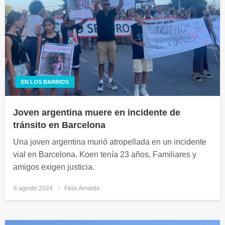
EN LOS BARRIOS
Joven argentina muere en incidente de
tránsito en Barcelona
Una joven argentina murió atropellada en un incidente
vial en Barcelona. Koen tenía 23 años. Familiares y
amigos exigen justicia.
6 agosto 2024
Publicado
Félix Arnaldo
el