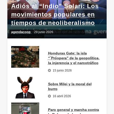
Adiós al “Indio” Solari: Los
movimientos populares en
tiempos de neoliberalismo
agendacoop
29 junio 2026
Honduras Gate: la isla
“¨Próspera” de la geopolítica,
la injerencia y el narcotráfico
15 junio 2026
Sobre Milei y la moral del
burro
16 abril 2026
Paro general y marcha contra