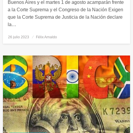
Buenos Aires y el martes 1 de agosto acamparán frente
a la Corte Suprema y el Congreso de la Nación Exigen
que la Corte Suprema de Justicia de la Nación declare
la…
26 julio 2023
Publicado
Félix Arnaldo
el