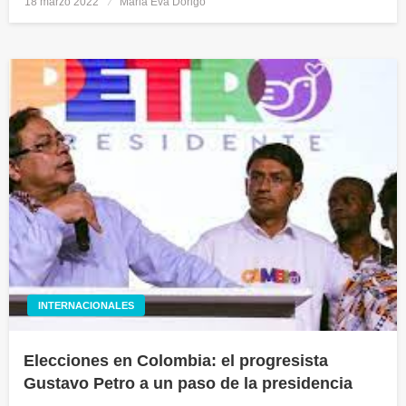
18 marzo 2022
Publicado
Maria Eva Dorigo
el
INTERNACIONALES
Elecciones en Colombia: el progresista
Gustavo Petro a un paso de la presidencia