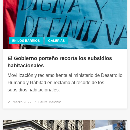
EN LOS BARRIOS
GALERIAS
El Gobierno porteño recorta los subsidios
habitacionales
Movilización y reclamo frente al ministerio de Desarrollo
Humano y Hábitad en reclamo al recorte de los
subsidios habitacionales.
21 marzo 2022
Publicado
Laura Melonio
el