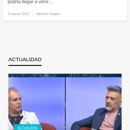
podría llegar a venir…
4 marzo 2022
Publicado
Hernán Viudes
el
ACTUALIDAD
ACTUALIDAD