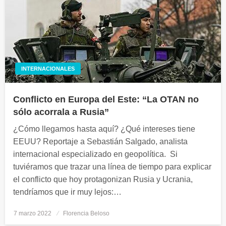
INTERNACIONALES
Conflicto en Europa del Este: “La OTAN no
sólo acorrala a Rusia”
¿Cómo llegamos hasta aquí? ¿Qué intereses tiene
EEUU? Reportaje a Sebastián Salgado, analista
internacional especializado en geopolítica. Si
tuviéramos que trazar una línea de tiempo para explicar
el conflicto que hoy protagonizan Rusia y Ucrania,
tendríamos que ir muy lejos:…
7 marzo 2022
Publicado
Florencia Beloso
el