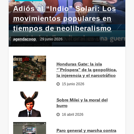
Adiós al “Indio” Solari: Los
movimientos populares en
tiempos de neoliberalismo
agendacoop
29 junio 2026
Honduras Gate: la isla
“¨Próspera” de la geopolítica,
la injerencia y el narcotráfico
15 junio 2026
Sobre Milei y la moral del
burro
16 abril 2026
Paro general y marcha contra