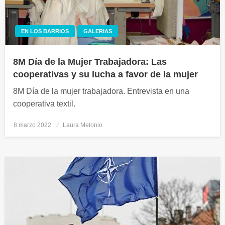
EN LOS BARRIOS
GALERIAS
8M Día de la Mujer Trabajadora: Las
cooperativas y su lucha a favor de la mujer
8M Día de la mujer trabajadora. Entrevista en una
cooperativa textil.
8 marzo 2022
Publicado
Laura Melonio
el