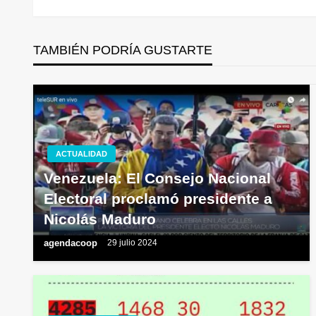
de
TAMBIÉN PODRÍA GUSTARTE
entradas
ACTUALIDAD
Venezuela: El Consejo Nacional
Electoral proclamó presidente a
Nicolás Maduro
agendacoop
29 julio 2024