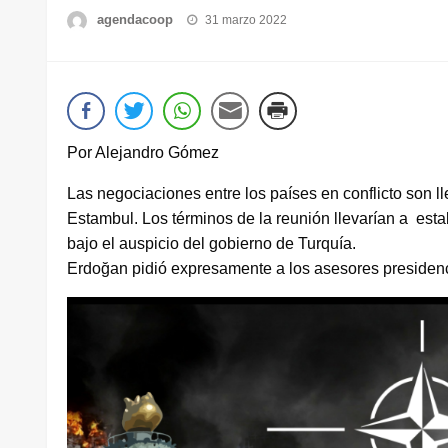
Publicado
agendacoop
31 marzo 2022
el
Por Alejandro Gómez
Las negociaciones entre los países en conflicto son 
Estambul. Los términos de la reunión llevarían a esta
bajo el auspicio del gobierno de Turquía.
Erdoğan pidió expresamente a los asesores presidenc