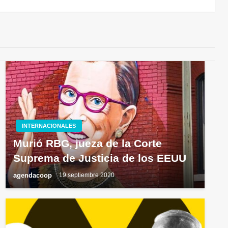
siguiente
INTERNACIONALES
Murió RBG, jueza de la Corte
Suprema de Justicia de los EEUU
agendacoop
19 septiembre 2020