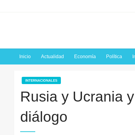
Saltar
al
contenido
Inicio
Actualidad
Economía
Política
I
INTERNACIONALES
Rusia y Ucrania y 
diálogo