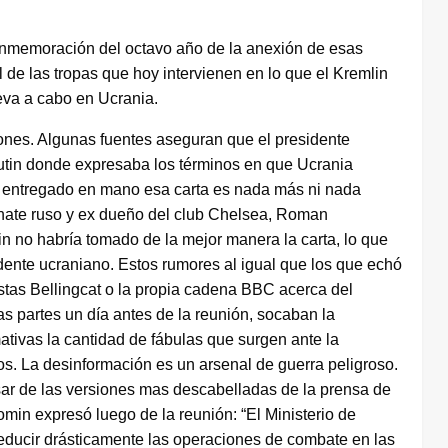
 conmemoración del octavo año de la anexión de esas
 de las tropas que hoy intervienen en lo que el Kremlin
eva a cabo en Ucrania.
iones. Algunas fuentes aseguran que el presidente
utin donde expresaba los términos en que Ucrania
ía entregado en mano esa carta es nada más ni nada
nate ruso y ex dueño del club Chelsea, Roman
 no habría tomado de la mejor manera la carta, lo que
dente ucraniano. Estos rumores al igual que los que echó
distas Bellingcat o la propia cadena BBC acerca del
 partes un día antes de la reunión, socaban la
ativas la cantidad de fábulas que surgen ante la
dos. La desinformación es un arsenal de guerra peligroso.
sar de las versiones mas descabelladas de la prensa de
omin expresó luego de la reunión: “El Ministerio de
educir drásticamente las operaciones de combate en las