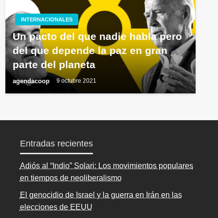
INTERNACIONALES
Un pacto del que nadie habla pero
del que depende la paz en gran
parte del planeta
agendacoop
9 octubre 2021
Entradas recientes
Adiós al “Indio” Solari: Los movimientos populares
en tiempos de neoliberalismo
El genocidio de Israel y la guerra en Irán en las
elecciones de EEUU