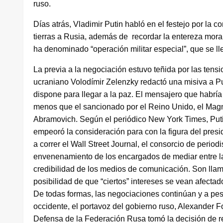
ruso.
Días atrás, Vladimir Putin habló en el festejo por la
tierras a Rusia, además de recordar la entereza moral
ha denominado “operación militar especial”, que se ll
La previa a la negociación estuvo teñida por las tens
ucraniano Volodímir Zelenzky redactó una misiva a P
dispone para llegar a la paz. El mensajero que habr
menos que el sancionado por el Reino Unido, el Mag
Abramovich. Según el periódico New York Times, Putin
empeoró la consideración para con la figura del presi
a correr el Wall Street Journal, el consorcio de perio
envenenamiento de los encargados de mediar entre las
credibilidad de los medios de comunicación. Son llam
posibilidad de que “ciertos” intereses se vean afecta
De todas formas, las negociaciones continúan y a pe
occidente, el portavoz del gobierno ruso, Alexander F
Defensa de la Federación Rusa tomó la decisión de r