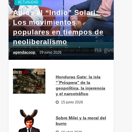
ACTUALIDAD
Adiós al “Indio” Solari:
Los movimientos
populares en tiempos de
neoliberalismo
agendacoop
29 junio 2026
Honduras Gate: la isla
“¨Próspera” de la
geopolítica, la injerencia
y el narcotráfico
15 junio 2026
Sobre Milei y la moral del
burro