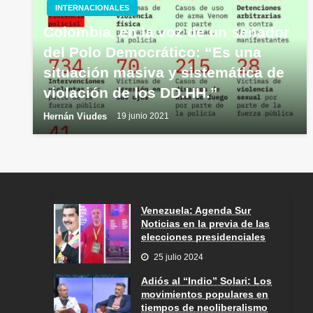
INTERNACIONALES
Colombia, en la voz de un senador
del Polo Democrático: “Es una
situación masiva y sistemática de
violación de los DD.HH.”
Hernán Viudes
19 junio 2021
Venezuela: Agenda Sur
Noticias en la previa de las
elecciones presidenciales
25 julio 2024
Adiós al “Indio” Solari: Los
movimientos populares en
tiempos de neoliberalismo