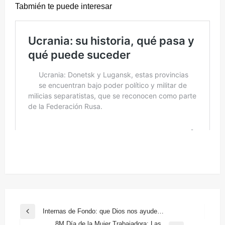
Tabmién te puede interesar
Navegación
Internas de Fondo: que Dios nos ayude…
Entrada
de
8M Día de la Mujer Trabajadora: Las