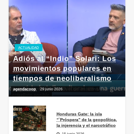
ACTUALIDAD
Adiós al “Indio” Solari: Los
movimientos populares en
tiempos de neoliberalismo
agendacoop
29 junio 2026
Honduras Gate: la isla
“¨Próspera” de la geopolítica,
la injerencia y el narcotráfico