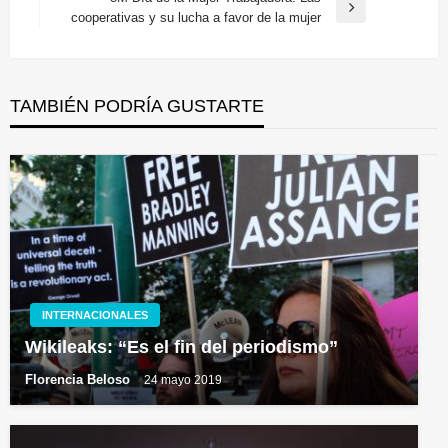
anterior
Entrada
cooperativas y su lucha a favor de la mujer
entradas
siguiente
TAMBIÉN PODRÍA GUSTARTE
INTERNACIONALES
Wikileaks: “Es el fin del periodismo”
Florencia Beloso
24 mayo 2019