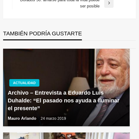
entradas
Entrada
ser posible
siguiente
TAMBIÉN PODRÍA GUSTARTE
ACTUALIDAD
Archivo – Entrevista a Eduardo Luis
Duhalde: “El pasado nos ayuda a iluminar
el presente”
Mauro Arlando
24 marzo 2019