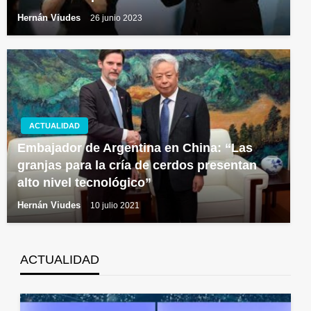
Hernán Viudes
26 junio 2023
ACTUALIDAD
Embajador de Argentina en China: “Las
granjas para la cría de cerdos presentan
alto nivel tecnológico”
Hernán Viudes
10 julio 2021
ACTUALIDAD