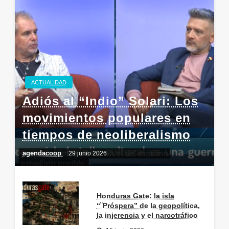
ACTUALIDAD
Adiós al “Indio” Solari: Los
movimientos populares en
tiempos de neoliberalismo
agendacoop
29 junio 2026
Honduras Gate: la isla
“¨Próspera” de la geopolítica,
la injerencia y el narcotráfico