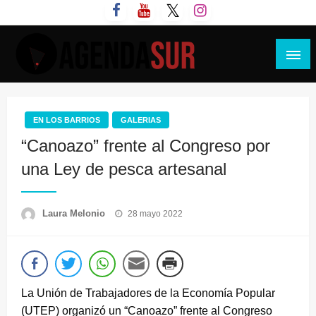
Saltar
al
contenido
Agenda Sur
EN LOS BARRIOS
GALERIAS
“Canoazo” frente al Congreso por
una Ley de pesca artesanal
Publicado
Laura Melonio
28 mayo 2022
el
La Unión de Trabajadores de la Economía Popular
(UTEP) organizó un “Canoazo” frente al Congreso