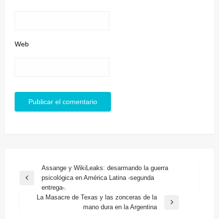
Web
Navegación
Assange y WikiLeaks: desarmando la guerra
psicológica en América Latina -segunda
de
Entrada
entrega-.
anterior
entradas
La Masacre de Texas y las zonceras de la
Entrada
mano dura en la Argentina
siguiente