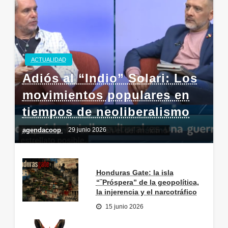
ACTUALIDAD
Adiós al “Indio” Solari: Los
movimientos populares en
tiempos de neoliberalismo
agendacoop
29 junio 2026
Honduras Gate: la isla
“¨Próspera” de la geopolítica,
la injerencia y el narcotráfico
15 junio 2026