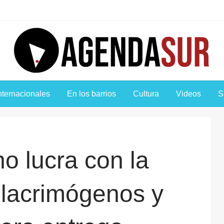
Agenda Sur
nternacionales
En los barrios
Cultura
Videos
S
no lucra con la
lacrimógenos y