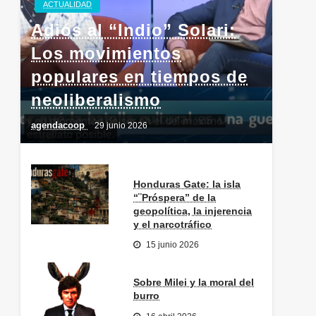
ACTUALIDAD
Adiós al “Indio” Solari:
Los movimientos
populares en tiempos de
neoliberalismo
agendacoop
29 junio 2026
Honduras Gate: la isla
“¨Próspera” de la
geopolítica, la injerencia
y el narcotráfico
15 junio 2026
Sobre Milei y la moral del
burro