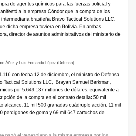
ra de agentes químicos para las fuerzas policial y
e manifestó a la empresa Cóndor que la compra de los
 intermediaria brasileña Bravo Tactical Solutions LLC,
 que dicha empresa tuviera en Bolivia. En ambas
ra, director de asuntos administrativos del ministerio de
nine Áñez y Luis Fernando López (Defensa).
4.116 con fecha 12 de diciembre, el ministro de Defensa
vo Tactical Solutions LLC, Brayan Samuel Berkman,
ímicos por 5.649.137 millones de dólares, equivalente a
ipción de la compra en el contrato detalla: 50 mil
rto alcance, 11 mil 500 granadas cuádruple acción, 11 mil
500 perdigones de goma y 69 mil 647 cartuchos de
que pagó el venezolano a la misma empresa por los