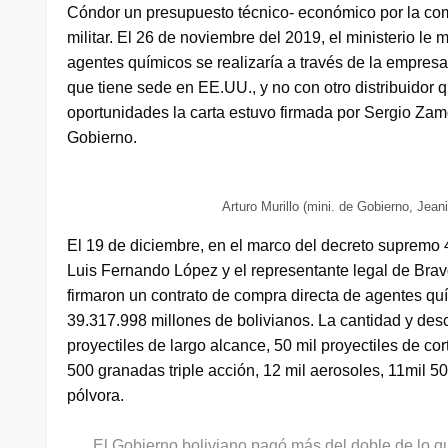
Cóndor un presupuesto técnico- económico por la comp
militar. El 26 de noviembre del 2019, el ministerio l
agentes químicos se realizaría a través de la empresa
que tiene sede en EE.UU., y no con otro distribuidor
oportunidades la carta estuvo firmada por Sergio Zamo
Gobierno.
Arturo Murillo (mini. de Gobierno, Jea
El 19 de diciembre, en el marco del decreto supremo 
Luis Fernando López y el representante legal de Bra
firmaron un contrato de compra directa de agentes qu
39.317.998 millones de bolivianos. La cantidad y descr
proyectiles de largo alcance, 50 mil proyectiles de co
500 granadas triple acción, 12 mil aerosoles, 11mil 
pólvora.
El Gobierno boliviano pagó más del doble de lo 