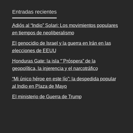
Entradas recientes
Adiós al “Indio” Solari: Los movimientos populares
en tiempos de neoliberalismo
El genocidio de Israel y la guerra en Irán en las
elecciones de EEUU
Honduras Gate: la isla “¨Próspera” de la
geopolítica, la injerencia y el narcotráfico
“Mi único héroe en este lío”: la despedida popular
al Indio en Plaza de Mayo
El ministerio de Guerra de Trump