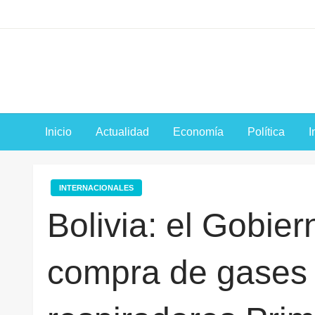
Saltar
al
contenido
Inicio
Actualidad
Economía
Política
I
INTERNACIONALES
Bolivia: el Gobier
compra de gases 