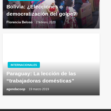
Bolivia: ¿Elecciones o
democratización del golpe?
Florencia Beloso
2 febrero 2020
INTERNACIONALES
Paraguay: La lección de las
“trabajadoras domésticas”
agendacoop
19 marzo 2019