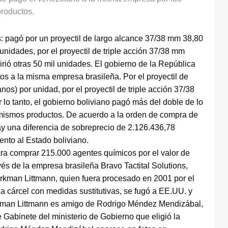
roductos.
: pagó por un proyectil de largo alcance 37/38 mm 38,80
 unidades, por el proyectil de triple acción 37/38 mm
irió otras 50 mil unidades. El gobierno de la República
s a la misma empresa brasileña. Por el proyectil de
os) por unidad, por el proyectil de triple acción 37/38
lo tanto, el gobierno boliviano pagó más del doble de lo
mismos productos. De acuerdo a la orden de compra de
y una diferencia de sobreprecio de 2.126.436,78
ento al Estado boliviano.
ara comprar 215.000 agentes químicos por el valor de
vés de la empresa brasileña Bravo Tactital Solutions,
rerkman Littmann, quien fuera procesado en 2001 por el
e la cárcel con medidas sustitutivas, se fugó a EE.UU. y
rerkman Littmann es amigo de Rodrigo Méndez Mendizábal,
e Gabinete del ministerio de Gobierno que eligió la