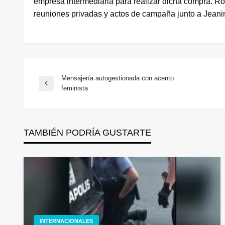
empresa intermediaria para realizar dicha compra. R
reuniones privadas y actos de campaña junto a Jeani
Mensajería autogestionada con acento
Navegación
Entrada
feminista
anterior
de
TAMBIÉN PODRÍA GUSTARTE
entradas
INTERNACIONALES