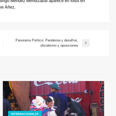
odrigo Méndez Mendizábal aparece en fotos en
ne Áñez.
Panorama Político: Pandemia y desafíos,
Entrada
oficialismo y oposiciones
siguiente
INTERNACIONALES