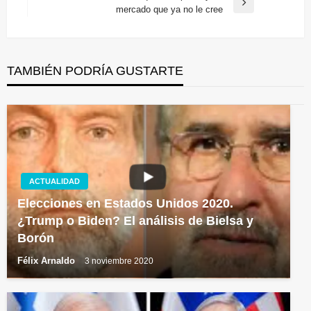
entradas
Entrada
mercado que ya no le cree
siguiente
TAMBIÉN PODRÍA GUSTARTE
ACTUALIDAD
Elecciones en Estados Unidos 2020.
¿Trump o Biden? El análisis de Bielsa y
Borón
Félix Arnaldo
3 noviembre 2020