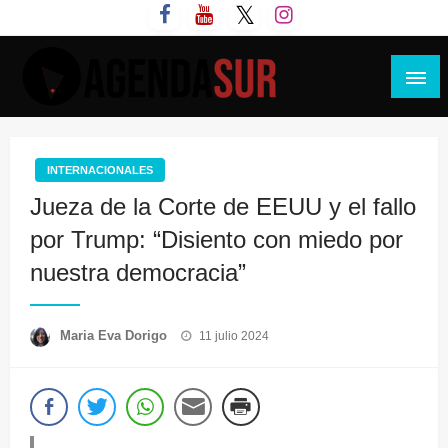
Saltar
al
contenido
Agenda Sur
INTERNACIONALES
Jueza de la Corte de EEUU y el fallo
por Trump: “Disiento con miedo por
nuestra democracia”
Publicado
Maria Eva Dorigo
11 julio 2024
el