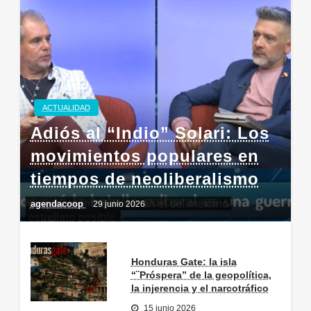
ACTUALIDAD
Adiós al “Indio” Solari: Los
movimientos populares en
tiempos de neoliberalismo
agendacoop
29 junio 2026
Honduras Gate: la isla
“¨Próspera” de la geopolítica,
la injerencia y el narcotráfico
15 junio 2026