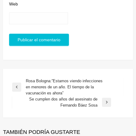
Web
Navegación
Rosa Bologna:”Estamos viendo infecciones
en menores de un año. El tiempo de la
de
Entrada
vacunación es ahora”
anterior
entradas
Se cumplen dos años del asesinato de
Entrada
Fernando Báez Sosa
siguiente
TAMBIÉN PODRÍA GUSTARTE