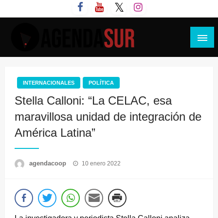
Saltar
al
contenido
Agenda Sur
INTERNACIONALES
POLÍTICA
Stella Calloni: “La CELAC, esa
maravillosa unidad de integración de
América Latina”
Publicado
agendacoop
10 enero 2022
el