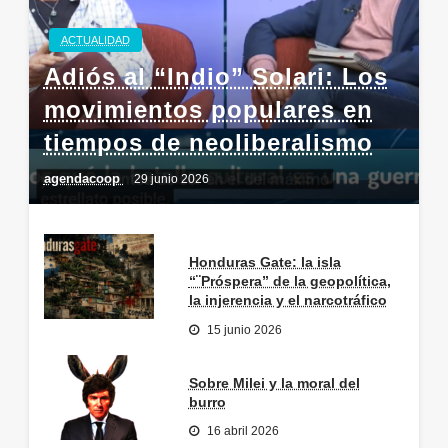
ACTUALIDAD
Adiós al “Indio” Solari: Los
movimientos populares en
tiempos de neoliberalismo
agendacoop
29 junio 2026
Honduras Gate: la isla
“¨Próspera” de la geopolítica,
la injerencia y el narcotráfico
15 junio 2026
Sobre Milei y la moral del
burro
16 abril 2026