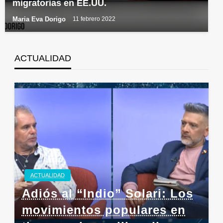
migratorias en EE.UU.
Maria Eva Dorigo
11 febrero 2022
ACTUALIDAD
ACTUALIDAD
Adiós al “Indio” Solari: Los
movimientos populares en