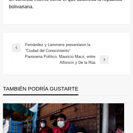
bolivariana.
Navegación
Fernández y Lammens presentaron la
Entrada
“Ciudad del Conocimiento”
de
anterior
Panorama Político: Mauricio Macri, entre
entradas
Entrada
Alfonsín y De la Rúa
siguiente
TAMBIÉN PODRÍA GUSTARTE