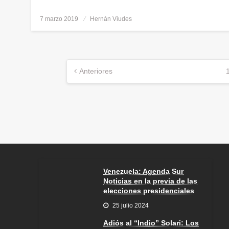
7 marzo 2019
Publicado
Hernán Viudes
el
Navegación
Anteriores
de
entradas
Venezuela: Agenda Sur
Noticias en la previa de las
elecciones presidenciales
25 julio 2024
Adiós al “Indio” Solari: Los