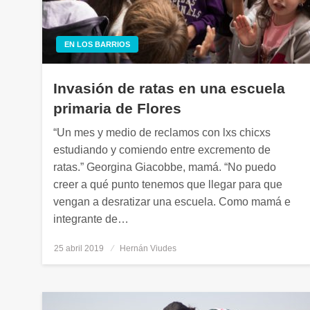
EN LOS BARRIOS
Invasión de ratas en una escuela
primaria de Flores
“Un mes y medio de reclamos con lxs chicxs
estudiando y comiendo entre excremento de
ratas.” Georgina Giacobbe, mamá. “No puedo
creer a qué punto tenemos que llegar para que
vengan a desratizar una escuela. Como mamá e
integrante de…
25 abril 2019
Publicado
Hernán Viudes
el