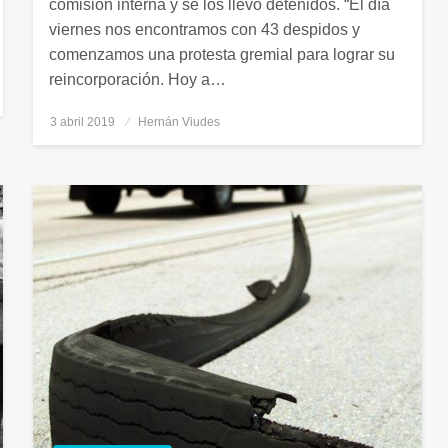
comisión interna y se los llevó detenidos. “El día
viernes nos encontramos con 43 despidos y
comenzamos una protesta gremial para lograr su
reincorporación. Hoy a…
3 abril 2019
Publicado
Hernán Viudes
el