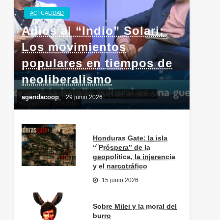
ACTUALIDAD
Adiós al “Indio” Solari:
Los movimientos
populares en tiempos de
neoliberalismo
agendacoop
29 junio 2026
Honduras Gate: la isla
“¨Próspera” de la
geopolítica, la injerencia
y el narcotráfico
15 junio 2026
Sobre Milei y la moral del
burro