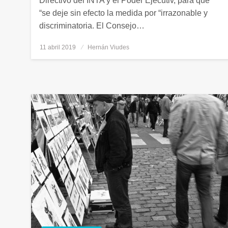
Directivo del INTA y el Poder Ejecutiv, para que
“se deje sin efecto la medida por “irrazonable y
discriminatoria. El Consejo…
11 abril 2019
Publicado
Hernán Viudes
el