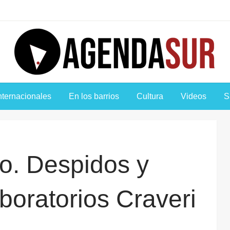
Agenda Sur
nternacionales
En los barrios
Cultura
Videos
S
o. Despidos y
boratorios Craveri