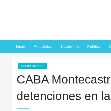
Saltar
al
contenido
Inicio
Actualidad
Economía
Política
I
EN LOS BARRIOS
CABA Montecastr
detenciones en la