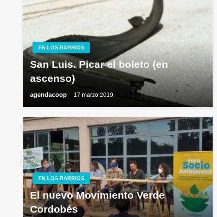
EN LOS BARRIOS
San Luis. Picar el boleto (en
ascenso)
agendacoop
17 marzo 2019
EN LOS BARRIOS
El nuevo Movimiento Verde
Cordobés