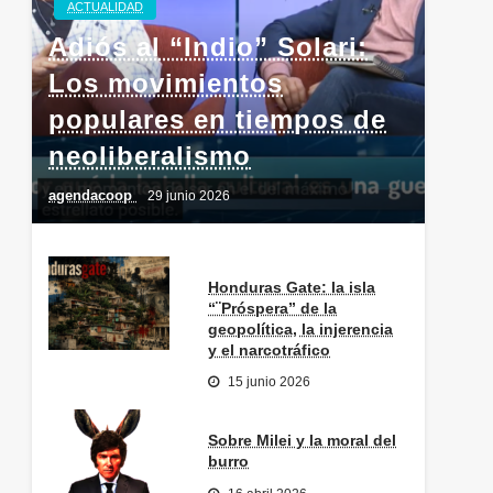
ACTUALIDAD
Adiós al “Indio” Solari:
Los movimientos
populares en tiempos de
neoliberalismo
agendacoop
29 junio 2026
Honduras Gate: la isla
“¨Próspera” de la
geopolítica, la injerencia
y el narcotráfico
15 junio 2026
Sobre Milei y la moral del
burro