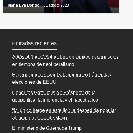
Maria Eva Dorigo
31 agosto 2023
Entradas recientes
Adiós al “Indio” Solari: Los movimientos populares
en tiempos de neoliberalismo
El genocidio de Israel y la guerra en Irán en las
elecciones de EEUU
Honduras Gate: la isla “¨Próspera” de la
geopolítica, la injerencia y el narcotráfico
“Mi único héroe en este lío”: la despedida popular
al Indio en Plaza de Mayo
El ministerio de Guerra de Trump