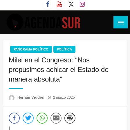
Saltar
al
contenido
Agenda Sur
PANORAMA POLÍTICO
POLÍTICA
Milei en el Congreso: “Nos
propusimos achicar el Estado de
manera absoluta”
Publicado
Hernán Viudes
2 marzo 2025
el