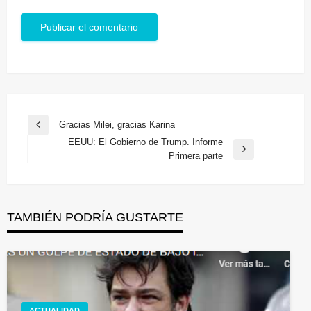
Navegación
Gracias Milei, gracias Karina
Entrada
de
EEUU: El Gobierno de Trump. Informe
anterior
Entrada
Primera parte
entradas
siguiente
TAMBIÉN PODRÍA GUSTARTE
ACTUALIDAD