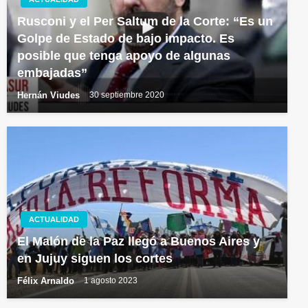
Rusconi y el Per Saltum de la Corte: “Es un
Golpe de Estado de bajo impacto. Es
posible que tenga apoyo de algunas
embajadas”
Hernán Viudes
30 septiembre 2020
ACTUALIDAD
El Malón de la Paz llegó a Buenos Aires y
en Jujuy siguen los cortes
Félix Arnaldo
1 agosto 2023