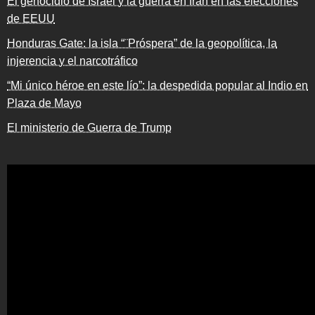
El genocidio de Israel y la guerra en Irán en las elecciones
de EEUU
Honduras Gate: la isla “¨Próspera” de la geopolítica, la
injerencia y el narcotráfico
“Mi único héroe en este lío”: la despedida popular al Indio en
Plaza de Mayo
El ministerio de Guerra de Trump