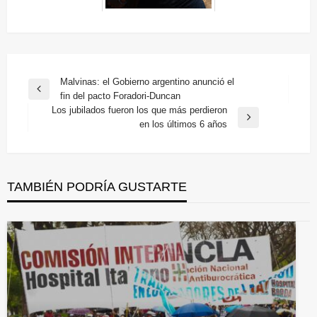
Navegación
Malvinas: el Gobierno argentino anunció el
Entrada
fin del pacto Foradori-Duncan
de
anterior
Los jubilados fueron los que más perdieron
entradas
Entrada
en los últimos 6 años
siguiente
TAMBIÉN PODRÍA GUSTARTE