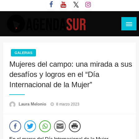
Saltar
al
contenido
Agenda Sur
GALERIAS
Mujeres del campo: una mirada a sus
desafíos y logros en el “Día
Internacional de la Mujer”
Publicado
Laura Melonio
8 marzo 2023
el