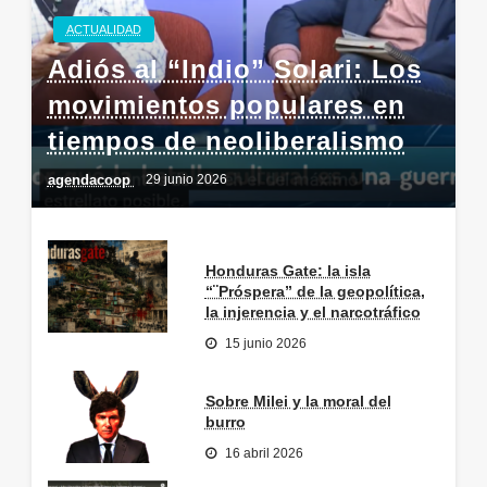
ACTUALIDAD
Adiós al “Indio” Solari: Los
movimientos populares en
tiempos de neoliberalismo
agendacoop
29 junio 2026
Honduras Gate: la isla
“¨Próspera” de la geopolítica,
la injerencia y el narcotráfico
15 junio 2026
Sobre Milei y la moral del
burro
16 abril 2026