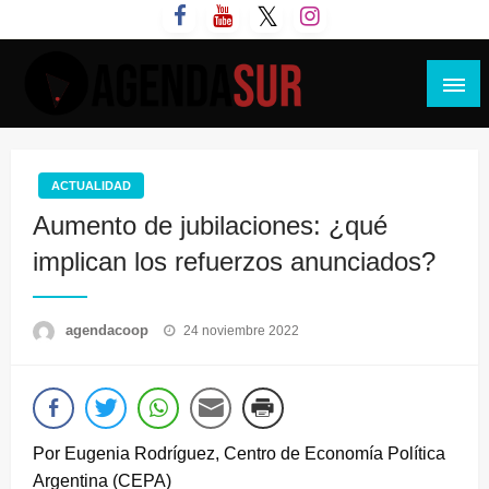
Saltar
al
contenido
Agenda Sur
ACTUALIDAD
Aumento de jubilaciones: ¿qué
implican los refuerzos anunciados?
Publicado
agendacoop
24 noviembre 2022
el
Por Eugenia Rodríguez, Centro de Economía Política
Argentina (CEPA)