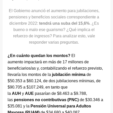
El Gobierno anunció el aumento para jubilaciones,
pensiones y beneficios sociales correspondiente a
diciembre 2022:
tendrá una suba del 15,6%
. ¿Es
bueno o malo ese guarismo? ¿Qué implica el
refuerzo de ingresos? Para analizar esto, vale
responder varias preguntas.
¿En cuánto quedan los montos?
El
aumento impactará en más de 17 millones de
beneficiarios/as y, contabilizando el refuerzo previsto,
llevaría los montos de la
jubilación mínima
de
$50.353 a $60.124, de dos jubilaciones mínimas, de
$90.705 a $107.249, en tanto que
la
AUH
y
AUE
pasarían de $8.463 a $9.788,
las
pensiones no contributivas (PNC)
de $30.346 a
$35.081 y la
Pensión Universal para Adultos
Mayores (PUAM)
de $34.680 a $40.087.