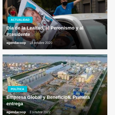
ACTUALIDAD
Día de la Lealtad, al Peronismo y al
Presidente
agendacoop
18 octubre 2020
POLÍTICA
Empresa Global y Beneficios. Primera
entrega
agendacoop
3 octubre 2022