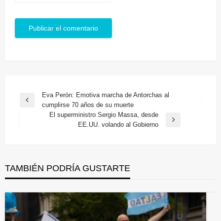
Navegación
Eva Perón: Emotiva marcha de Antorchas al
Entrada
cumplirse 70 años de su muerte
de
anterior
El superministro Sergio Massa, desde
entradas
Entrada
EE.UU. volando al Gobierno
siguiente
TAMBIÉN PODRÍA GUSTARTE