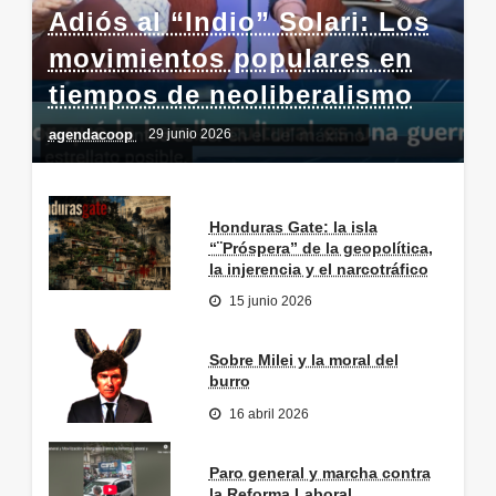
Adiós al “Indio” Solari: Los
movimientos populares en
tiempos de neoliberalismo
agendacoop
29 junio 2026
Honduras Gate: la isla
“¨Próspera” de la geopolítica,
la injerencia y el narcotráfico
15 junio 2026
Sobre Milei y la moral del
burro
16 abril 2026
Paro general y marcha contra
la Reforma Laboral