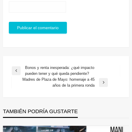
Navegación
Bonos y renta inesperada: ¿qué impacto
Entrada
pueden tener y qué queda pendiente?
de
anterior
Madres de Plaza de Mayo: homenaje a 45
entradas
Entrada
años de la primera ronda
siguiente
TAMBIÉN PODRÍA GUSTARTE