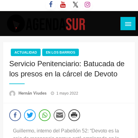
Saltar
al
contenido
Agenda Sur
ACTUALIDAD
EN LOS BARRIOS
Servicio Penitenciario: Batucada de
los presos en la cárcel de Devoto
Publicado
Hernán Viudes
1 mayo 2022
el
Guillermo, interno del Pabellón 52: “Devoto es la