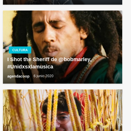
CULTURA
I Shot the Sheriff de @bobmarley,
#Unidxsxlamusica
agendacoop
6 junio 2020