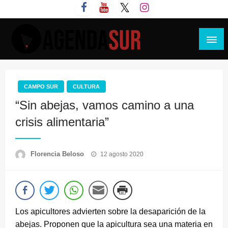
Saltar
al
contenido
Agenda Sur
CAMPO SUR
CULTURA
“Sin abejas, vamos camino a una
crisis alimentaria”
Publicado
Florencia Beloso
12 agosto 2020
el
Los apicultores advierten sobre la desaparición de la
abejas. Proponen que la apicultura sea una materia en