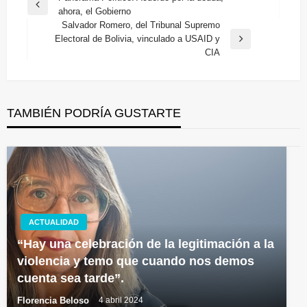
Entrada
ahora, el Gobierno
de
anterior
Salvador Romero, del Tribunal Supremo
entradas
Electoral de Bolivia, vinculado a USAID y
Entrada
CIA
siguiente
TAMBIÉN PODRÍA GUSTARTE
ACTUALIDAD
“Hay una celebración de la legitimación a la
violencia y temo que cuando nos demos
cuenta sea tarde”.
Florencia Beloso
4 abril 2024