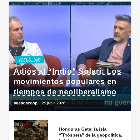
ACTUALIDAD
Adiós al “Indio” Solari: Los
movimientos populares en
tiempos de neoliberalismo
agendacoop
29 junio 2026
Honduras Gate: la isla
“¨Próspera” de la geopolítica,