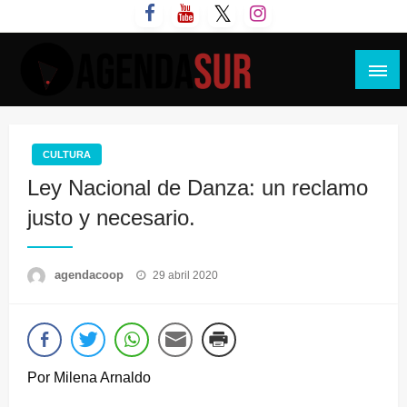
Saltar
al
contenido
Agenda Sur
CULTURA
Ley Nacional de Danza: un reclamo
justo y necesario.
Publicado
agendacoop
29 abril 2020
el
Por Milena Arnaldo