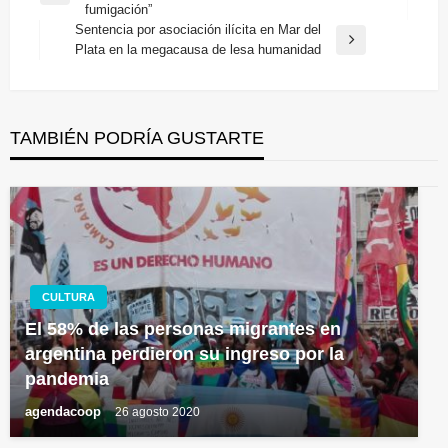
de
fumigación”
anterior
entradas
Sentencia por asociación ilícita en Mar del
Entrada
Plata en la megacausa de lesa humanidad
siguiente
TAMBIÉN PODRÍA GUSTARTE
CULTURA
El 58% de las personas migrantes en
argentina perdieron su ingreso por la
pandemia
agendacoop
26 agosto 2020