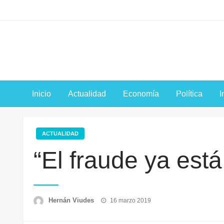
Saltar
al
contenido
Inicio
Actualidad
Economía
Política
I
ACTUALIDAD
“El fraude ya est
Publicado
Hernán Viudes
16 marzo 2019
el