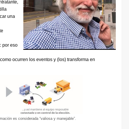
tratante,
illa
icar una
te
: por eso
 como ocurren los eventos y (los) transforma en
ormación es considerada “valiosa y manejable”.