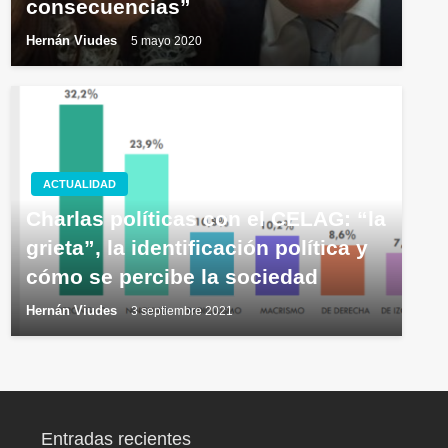
consecuencias”
Hernán Viudes
5 mayo 2020
ACTUALIDAD
Charlas políticas con el CELAG: “la
grieta”, la identificación política y
cómo se percibe la sociedad
Hernán Viudes
3 septiembre 2021
Entradas recientes