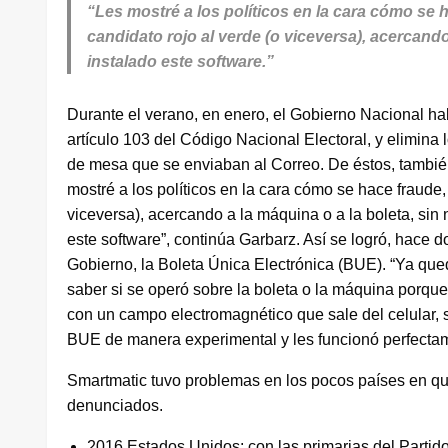
“Les mostré a los políticos en la cara cómo se 
candidato rojo al verde (o viceversa), acercando
instalado este software.”
Durante el verano, en enero, el Gobierno Nacional habi
artículo 103 del Código Nacional Electoral, y elimina 
de mesa que se enviaban al Correo. De éstos, también l
mostré a los políticos en la cara cómo se hace fraude
viceversa), acercando a la máquina o a la boleta, sin 
este software”, continúa Garbarz. Así se logró, hace d
Gobierno, la Boleta Única Electrónica (BUE). “Ya qu
saber si se operó sobre la boleta o la máquina porque 
con un campo electromagnético que sale del celular, 
BUE de manera experimental y les funcionó perfecta
Smartmatic tuvo problemas en los pocos países en que
denunciados.
2016 Estados Unidos: con las primarias del Partid