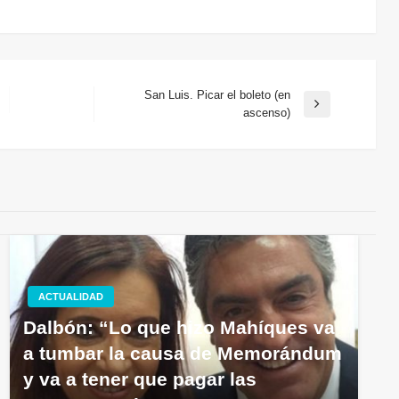
San Luis. Picar el boleto (en
Entrada
ascenso)
siguiente
ACTUALIDAD
Dalbón: “Lo que hizo Mahíques va
a tumbar la causa de Memorándum
y va a tener que pagar las