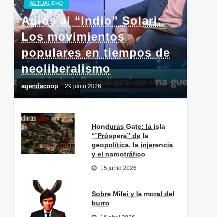
ACTUALIDAD
Adiós al “Indio” Solari:
Los movimientos
populares en tiempos de
neoliberalismo
agendacoop
29 junio 2026
Honduras Gate: la isla
“¨Próspera” de la
geopolítica, la injerencia
y el narcotráfico
15 junio 2026
Sobre Milei y la moral del
burro