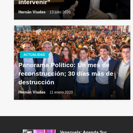
intervenir”
Hernán Viudes
13 julio 2020
ACTUALIDAD
Panorama Político: Un mes de
reconstrucción; 30 días más de
destrucción
Hernán Viudes
11 enero 2020
Venezuela: Agenda Sur