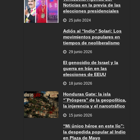
Noticias en la previa de las
elecciones presidenciales
25 julio 2024
Adiós al “Indio” Solari: Los
movimientos populares en
tiempos de neoliberalismo
29 junio 2026
El genocidio de Israel y la
guerra en Irán en las
elecciones de EEUU
18 junio 2026
Honduras Gate: la isla
“¨Próspera” de la geopolítica,
la injerencia y el narcotráfico
15 junio 2026
“Mi único héroe en este lío”:
la despedida popular al Indio
en Plaza de Mayo