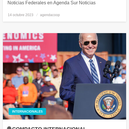
Noticias Federales en Agenda Sur Noticias
14 octubre 2023
Publicado
agendacoop
el
INTERNACIONALES