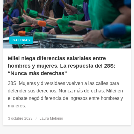
GALERIAS
Milei niega diferencias salariales entre
hombres y mujeres. La respuesta del 28S:
“Nunca más derechas”
28S: Mujeres y diversidaes vuelven a las calles para
defender sus derechos. Nunca más derechas. Milei en
el debate negó diferencia de ingresos entre hombres y
mujeres.
3 octubre 2023
Publicado
Laura Melonio
el