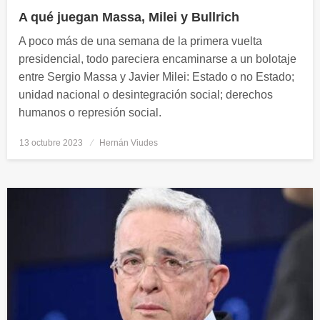
A qué juegan Massa, Milei y Bullrich
A poco más de una semana de la primera vuelta
presidencial, todo pareciera encaminarse a un bolotaje
entre Sergio Massa y Javier Milei: Estado o no Estado;
unidad nacional o desintegración social; derechos
humanos o represión social.
13 octubre 2023
Publicado
Hernán Viudes
el