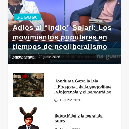
ACTUALIDAD
Adiós al “Indio” Solari: Los
movimientos populares en
tiempos de neoliberalismo
agendacoop
29 junio 2026
Honduras Gate: la isla
“¨Próspera” de la geopolítica,
la injerencia y el narcotráfico
15 junio 2026
Sobre Milei y la moral del
burro