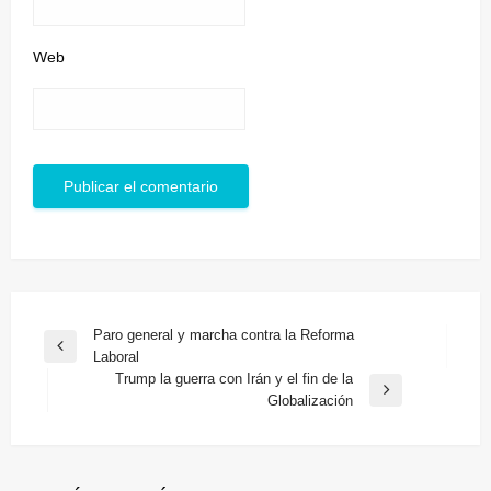
Web
Navegación
Paro general y marcha contra la Reforma
Entrada
Laboral
de
anterior
Trump la guerra con Irán y el fin de la
entradas
Entrada
Globalización
siguiente