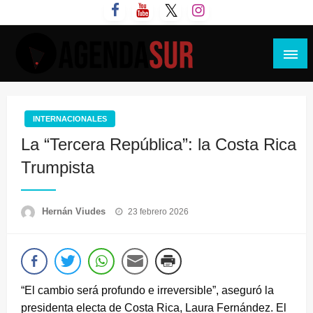
Saltar
al
contenido
Agenda Sur
INTERNACIONALES
La “Tercera República”: la Costa Rica
Trumpista
Publicado
Hernán Viudes
23 febrero 2026
el
“El cambio será profundo e irreversible”, aseguró la
presidenta electa de Costa Rica, Laura Fernández. El