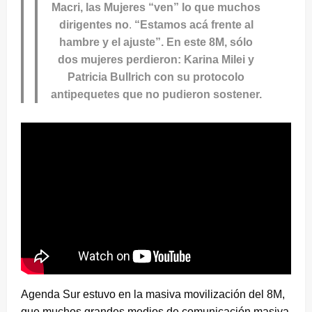
Macri, las Mujeres “ven” lo que muchos
dirigentes no
.
“Estamos acá frente al
hambre y el ajuste”. En este 8M, sólo
dos mujeres perdieron: Karina Milei y
Patricia Bullrich con su protocolo
antipequetes que no pudieron sostener.
Agenda Sur estuvo en la masiva movilización del 8M,
que muchos grandes medios de comunicación masiva