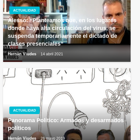
ACTUALIDAD
Alesso: “Planteamos que, en los lugares
donde haya alta circulación del virus, se
suspenda temporariamente el dictado de
clases presenciales”
Hernán Viudes
14 abril 2021
ACTUALIDAD
Panorama Político: Armados y desarmados
políticos
Hernán Viudes
26 mayo 2019