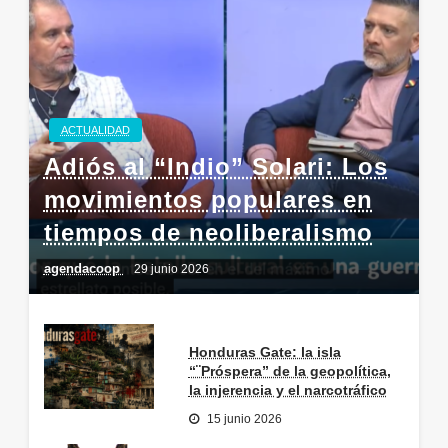
ACTUALIDAD
Adiós al “Indio” Solari: Los
movimientos populares en
tiempos de neoliberalismo
agendacoop
29 junio 2026
Honduras Gate: la isla
“¨Próspera” de la geopolítica,
la injerencia y el narcotráfico
15 junio 2026