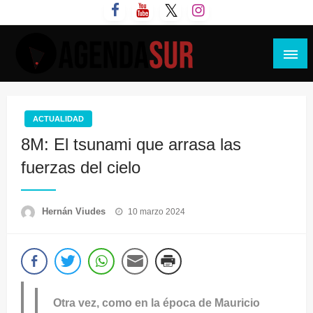
Saltar
al
contenido
Agenda Sur
ACTUALIDAD
8M: El tsunami que arrasa las
fuerzas del cielo
Publicado
Hernán Viudes
10 marzo 2024
el
Otra vez, como en la época de Mauricio