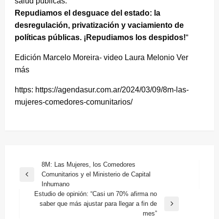
salud públicas.
Repudiamos el desguace del estado: la
desregulación, privatización y vaciamiento de
políticas públicas. ¡Repudiamos los despidos!
“
Edición Marcelo Moreira- video Laura Melonio Ver
más
https: https://agendasur.com.ar/2024/03/09/8m-las-
mujeres-comedores-comunitarios/
Navegación
8M: Las Mujeres, los Comedores
Comunitarios y el Ministerio de Capital
de
Entrada
Inhumano
anterior
entradas
Estudio de opinión: “Casi un 70% afirma no
saber que más ajustar para llegar a fin de
Entrada
mes”
siguiente