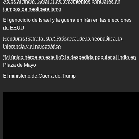
Adiós al “Indio” Solari: Los movimientos populares en
tiempos de neoliberalismo
El genocidio de Israel y la guerra en Irán en las elecciones
de EEUU
Honduras Gate: la isla “¨Próspera” de la geopolítica, la
injerencia y el narcotráfico
“Mi único héroe en este lío”: la despedida popular al Indio en
Plaza de Mayo
El ministerio de Guerra de Trump