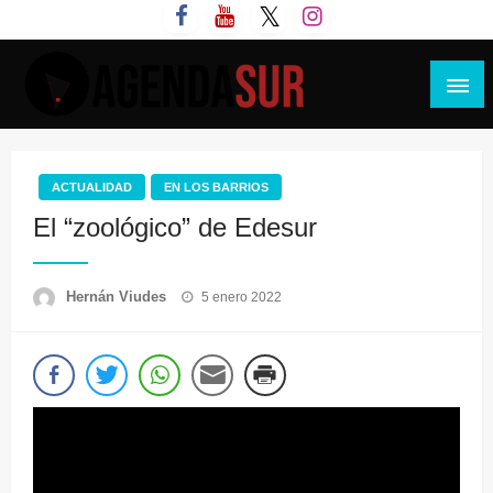
Saltar
al
contenido
Agenda Sur
ACTUALIDAD
EN LOS BARRIOS
El “zoológico” de Edesur
Publicado
Hernán Viudes
5 enero 2022
el