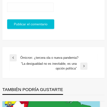
Navegación
Ómicron: ¿tercera ola o nueva pandemia?
Entrada
de
“La desigualdad no es inevitable, es una
anterior
Entrada
opción política”
entradas
siguiente
TAMBIÉN PODRÍA GUSTARTE