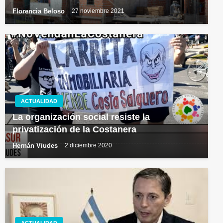
Florencia Beloso
27 noviembre 2021
ACTUALIDAD
La organización social resiste la
privatización de la Costanera
Hernán Viudes
2 diciembre 2020