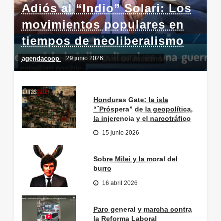
Adiós al “Indio” Solari: Los
movimientos populares en
tiempos de neoliberalismo
agendacoop
29 junio 2026
Honduras Gate: la isla
“¨Próspera” de la geopolítica,
la injerencia y el narcotráfico
15 junio 2026
Sobre Milei y la moral del
burro
16 abril 2026
Paro general y marcha contra
la Reforma Laboral