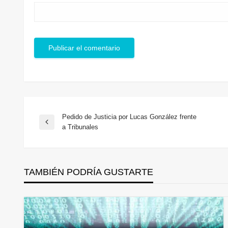
Pedido de Justicia por Lucas González frente
Navegación
Entrada
a Tribunales
anterior
de
TAMBIÉN PODRÍA GUSTARTE
entradas