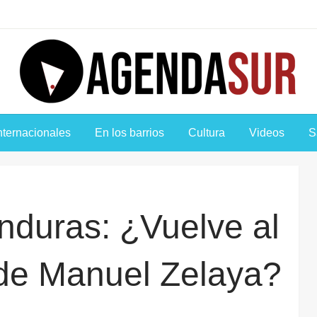
Agenda Sur
nternacionales
En los barrios
Cultura
Videos
S
nduras: ¿Vuelve al
 de Manuel Zelaya?