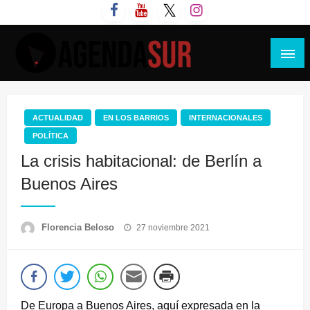
Saltar
al
contenido
Agenda Sur
ACTUALIDAD
EN LOS BARRIOS
INTERNACIONALES
POLÍTICA
La crisis habitacional: de Berlín a
Buenos Aires
Publicado
Florencia Beloso
27 noviembre 2021
el
De Europa a Buenos Aires, aquí expresada en la