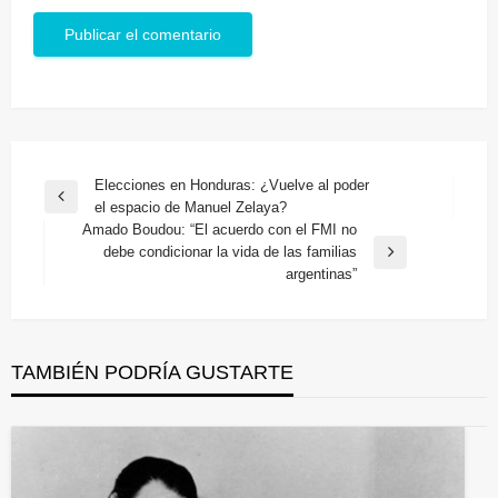
Navegación
Elecciones en Honduras: ¿Vuelve al poder
Entrada
el espacio de Manuel Zelaya?
de
anterior
Amado Boudou: “El acuerdo con el FMI no
entradas
debe condicionar la vida de las familias
Entrada
argentinas”
siguiente
TAMBIÉN PODRÍA GUSTARTE