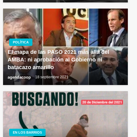
POLÍTICA
El mapa de las PASO 2021 más allá del
AMBA: ni aprobación al Gobierno ni
batacazo amarillo
agendacoop
18 septiembre 2021
EN LOS BARRIOS