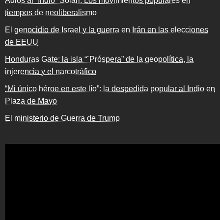
Adiós al “Indio” Solari: Los movimientos populares en
tiempos de neoliberalismo
El genocidio de Israel y la guerra en Irán en las elecciones
de EEUU
Honduras Gate: la isla “¨Próspera” de la geopolítica, la
injerencia y el narcotráfico
“Mi único héroe en este lío”: la despedida popular al Indio en
Plaza de Mayo
El ministerio de Guerra de Trump