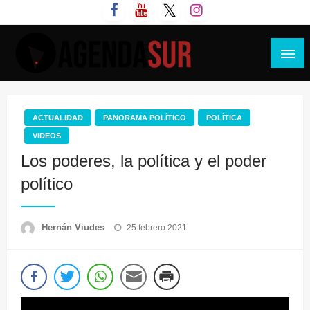
Saltar
al
contenido
Agenda Sur
ACTUALIDAD
PANORAMA POLÍTICO
POLÍTICA
VIDEOS
Los poderes, la política y el poder
político
Publicado
Hernán Viudes
25 febrero 2021
el