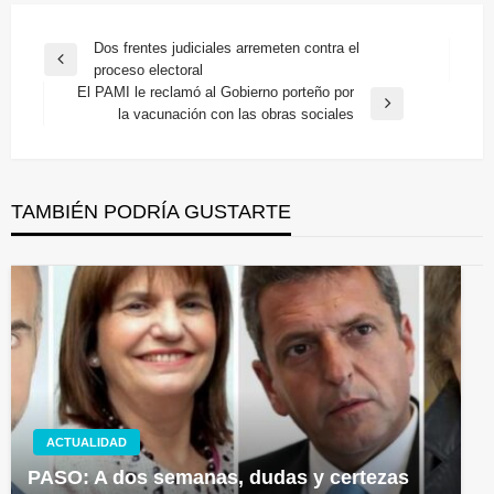
Navegación
Dos frentes judiciales arremeten contra el
Entrada
proceso electoral
de
anterior
El PAMI le reclamó al Gobierno porteño por
entradas
Entrada
la vacunación con las obras sociales
siguiente
TAMBIÉN PODRÍA GUSTARTE
ACTUALIDAD
PASO: A dos semanas, dudas y certezas