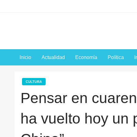
Saltar
al
contenido
Inicio
Actualidad
Economía
Política
I
CULTURA
Pensar en cuaren
ha vuelto hoy un 