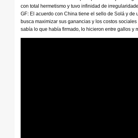
con total hermetismo y tuvo infinidad de irregularidad
GF: El acuerdo con China tiene el sello de Solá y de
busca maximizar sus ganancias y los costos sociales 
sabía lo que había firmado, lo hicieron entre gallos