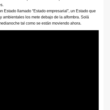
es.
 un Estado llamado “Estado empresarial”, un Estado que
y ambientales los mete debajo de la alfombra. Solá
 y medianoche tal como se están moviendo ahora.