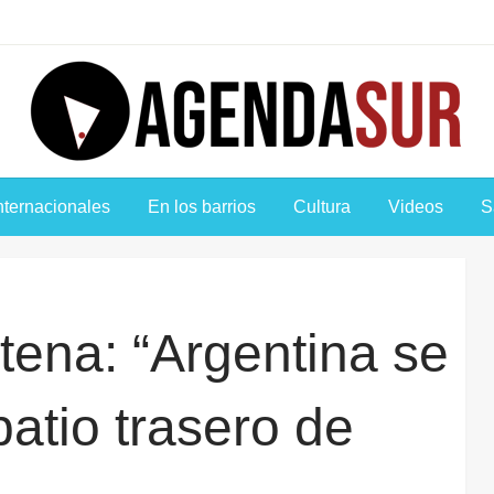
Agenda Sur
nternacionales
En los barrios
Cultura
Videos
S
tena: “Argentina se
patio trasero de