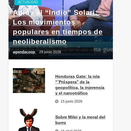
ACTUALIDAD
Adiós al “Indio” Solari:
Los movimientos
populares en tiempos de
neoliberalismo
agendacoop
29 junio 2026
Honduras Gate: la isla
“¨Próspera” de la
geopolítica, la injerencia
y el narcotráfico
15 junio 2026
Sobre Milei y la moral del
burro