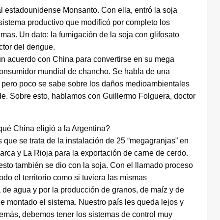
al estadounidense Monsanto. Con ella, entró la soja
 sistema productivo que modificó por completo los
as. Un dato: la fumigación de la soja con glifosato
ctor del dengue.
 un acuerdo con China para convertirse en su mega
 consumidor mundial de chancho. Se habla de una
s, pero poco se sabe sobre los daños medioambientales
de. Sobre esto, hablamos con Guillermo Folguera, doctor
ué China eligió a la Argentina?
 que se trata de la instalación de 25 “megagranjas” en
arca y La Rioja para la exportación de carne de cerdo.
esto también se dio con la soja. Con el llamado proceso
odo el territorio como si tuviera las mismas
ia de agua y por la producción de granos, de maíz y de
e montado el sistema. Nuestro país les queda lejos y
además, debemos tener los sistemas de control muy