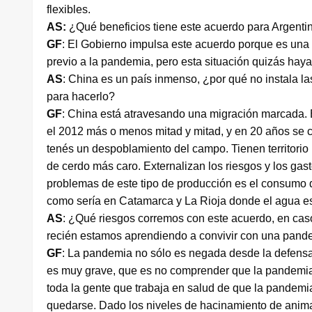
flexibles.
AS:
¿Qué beneficios tiene este acuerdo para Argenti
GF
: El Gobierno impulsa este acuerdo porque es una m
previo a la pandemia, pero esta situación quizás haya
AS
: China es un país inmenso, ¿por qué no instala la
para hacerlo?
GF
: China está atravesando una migración marcada. En
el 2012 más o menos mitad y mitad, y en 20 años se ca
tenés un despoblamiento del campo. Tienen territorio 
de cerdo más caro. Externalizan los riesgos y los ga
problemas de este tipo de producción es el consumo 
como sería en Catamarca y La Rioja donde el agua e
AS
: ¿Qué riesgos corremos con este acuerdo, en ca
recién estamos aprendiendo a convivir con una pand
GF
: La pandemia no sólo es negada desde la defensa
es muy grave, que es no comprender que la pandemia
toda la gente que trabaja en salud de que la pandem
quedarse. Dado los niveles de hacinamiento de animale