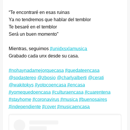
“Te encontraré en esas ruinas
Ya no tendremos que hablar del temblor
Te besaré en el temblor
Será un buen momento”
Mientras, seguimos
#unidxsxlamusica
Grabado cada unx desde su casa.
#nohaynadamejorquecasa
#quedateencasa
@sodastereo
@zbosio
@charlyalberti
@cerati
@wakitokys
#yotocoencasa
#encasa
#yomequedoencasa
#culturaencasa
#cuarentena
#stayhome
#coronavirus
#musica
#buenosaires
#independiente
#cover
#musicaencasa