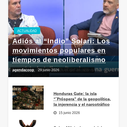
ACTUALIDAD
Adiós al “Indio” Solari: Los
movimientos populares en
tiempos de neoliberalismo
agendacoop
29 junio 2026
Honduras Gate: la isla
“¨Próspera” de la geopolítica,
la injerencia y el narcotráfico
15 junio 2026