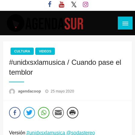
Saltar
al
contenido
Agenda Sur
CULTURA
VIDEOS
#unidxsxlamusica / Cuando pase el
temblor
Publicado
agendacoop
25 mayo 2020
el
Versión
#unidxsxlamusica
@sodastereo