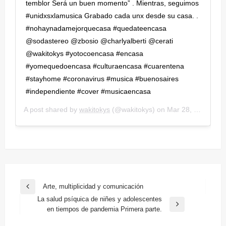
temblor Será un buen momento” . Mientras, seguimos
#unidxsxlamusica Grabado cada unx desde su casa. .
#nohaynadamejorquecasa #quedateencasa
@sodastereo @zbosio @charlyalberti @cerati
@wakitokys #yotocoencasa #encasa
#yomequedoencasa #culturaencasa #cuarentena
#stayhome #coronavirus #musica #buenosaires
#independiente #cover #musicaencasa
A post shared by
wakitokys
(@wakitokys) on
Mar 28, 2020 at 4:33pm PDT
Navegación
Arte, multiplicidad y comunicación
Entrada
de
La salud psíquica de niñes y adolescentes
anterior
Entrada
en tiempos de pandemia Primera parte.
entradas
siguiente