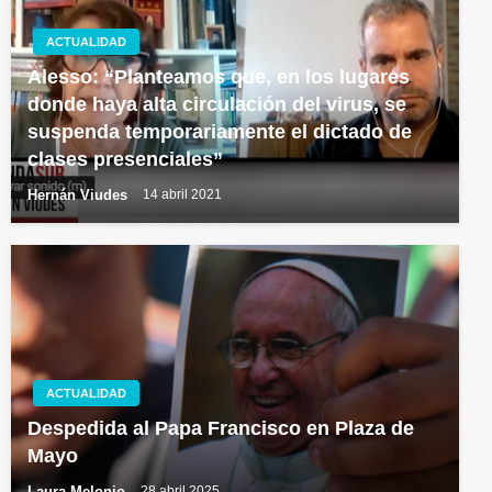
ACTUALIDAD
Alesso: “Planteamos que, en los lugares
donde haya alta circulación del virus, se
suspenda temporariamente el dictado de
clases presenciales”
Hernán Viudes
14 abril 2021
ACTUALIDAD
Despedida al Papa Francisco en Plaza de
Mayo
Laura Melonio
28 abril 2025