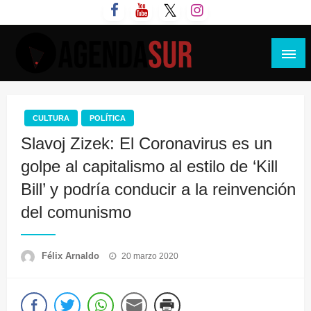
Saltar
al
contenido
Agenda Sur
CULTURA
POLÍTICA
Slavoj Zizek: El Coronavirus es un
golpe al capitalismo al estilo de ‘Kill
Bill’ y podría conducir a la reinvención
del comunismo
Publicado
Félix Arnaldo
20 marzo 2020
el