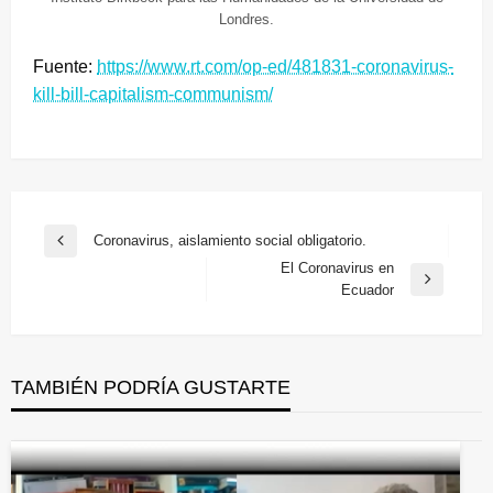
Londres.
Fuente:
https://www.rt.com/op-ed/481831-coronavirus-
kill-bill-capitalism-communism/
Navegación
Coronavirus, aislamiento social obligatorio.
Entrada
de
El Coronavirus en
anterior
Entrada
Ecuador
entradas
siguiente
TAMBIÉN PODRÍA GUSTARTE