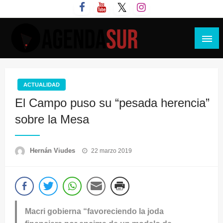
Saltar
al
contenido
Agenda Sur
ACTUALIDAD
El Campo puso su “pesada herencia”
sobre la Mesa
Publicado
Hernán Viudes
22 marzo 2019
el
Macri gobierna “favoreciendo la joda