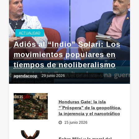
ACTUALIDAD
Adiós al “Indio” Solari: Los
movimientos populares en
tiempos de neoliberalismo
agendacoop
29 junio 2026
Honduras Gate: la isla
“¨Próspera” de la geopolítica,
la injerencia y el narcotráfico
15 junio 2026