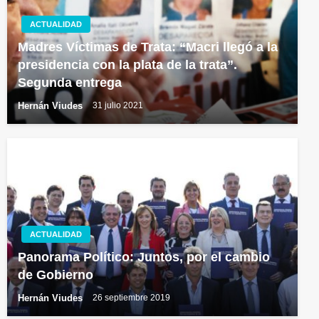
ACTUALIDAD
Madres Víctimas de Trata: “Macri llegó a la
presidencia con la plata de la trata”.
Segunda entrega
Hernán Viudes
31 julio 2021
ACTUALIDAD
Panorama Político: Juntos, por el cambio
de Gobierno
Hernán Viudes
26 septiembre 2019