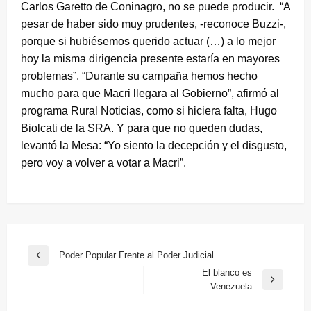
Carlos Garetto de Coninagro, no se puede producir. “A
pesar de haber sido muy prudentes, -reconoce Buzzi-,
porque si hubiésemos querido actuar (…) a lo mejor
hoy la misma dirigencia presente estaría en mayores
problemas”. “Durante su campaña hemos hecho
mucho para que Macri llegara al Gobierno”, afirmó al
programa Rural Noticias, como si hiciera falta, Hugo
Biolcati de la SRA. Y para que no queden dudas,
levantó la Mesa: “Yo siento la decepción y el disgusto,
pero voy a volver a votar a Macri”.
Navegación
Poder Popular Frente al Poder Judicial
Entrada
de
El blanco es
anterior
Entrada
Venezuela
entradas
siguiente