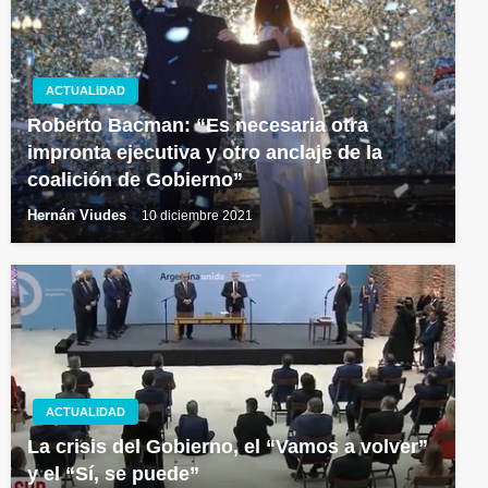
ACTUALIDAD
Roberto Bacman: “Es necesaria otra
impronta ejecutiva y otro anclaje de la
coalición de Gobierno”
Hernán Viudes
10 diciembre 2021
ACTUALIDAD
La crisis del Gobierno, el “Vamos a volver”
y el “Sí, se puede”