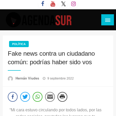
Saltar
al
contenido
Agenda Sur
POLÍTICA
Fake news contra un ciudadano
común: podrías haber sido vos
Publicado
Hernán Viudes
9 septiembre 2022
el
“Mi cara estuvo circulando por todos lados, por las