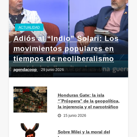
ACTUALIDAD
Adiós al “Indio” Solari: Los
movimientos populares en
tiempos de neoliberalismo
agendacoop
29 junio 2026
Honduras Gate: la isla
“¨Próspera” de la geopolítica,
la injerencia y el narcotráfico
15 junio 2026
Sobre Milei y la moral del