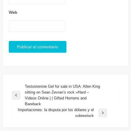
Web
Navegación
Testosterone Gel for sale in USA: Allen King
sitting on Sean Zevran’s rock »Hard –
de
Entrada
Videos Online | | Gifted Homens and
entradas
anterior
Bareback
Importaciones: la disputa por los dólares y el
Entrada
sobrestock
siguiente