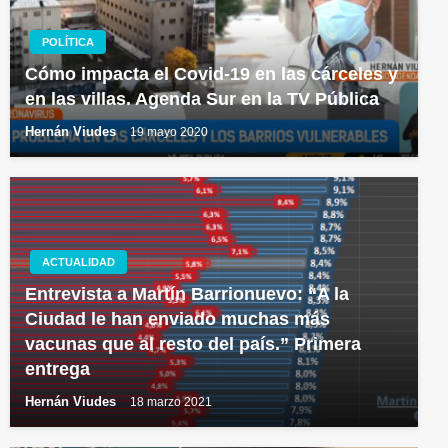
POLÍTICA
Cómo impacta el Covid-19 en las cárceles y
en las villas. Agenda Sur en la TV Pública
Hernán Viudes
19 mayo 2020
ACTUALIDAD
Entrevista a Martín Barrionuevo: “A la
Ciudad le han enviado muchas más
vacunas que al resto del país.” Primera
entrega
Hernán Viudes
18 marzo 2021