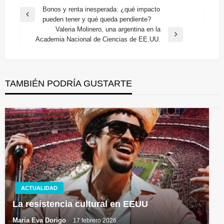
Navegación
Bonos y renta inesperada: ¿qué impacto
Entrada
pueden tener y qué queda pendiente?
de
anterior
Valeria Molinero, una argentina en la
entradas
Entrada
Academia Nacional de Ciencias de EE.UU.
siguiente
TAMBIÉN PODRÍA GUSTARTE
ACTUALIDAD
La resistencia cultural en EEUU
Maria Eva Dorigo
17 febrero 2026