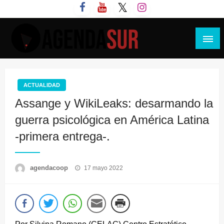
Saltar
al
contenido
Agenda Sur
ACTUALIDAD
Assange y WikiLeaks: desarmando la
guerra psicológica en América Latina
-primera entrega-.
Publicado
agendacoop
17 mayo 2022
el