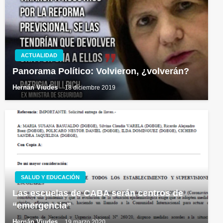
ACTUALIDAD
Panorama Político: Volvieron, ¿volverán?
Hernán Viudes
18 diciembre 2019
SALUD Y EDUCACIÓN
Las escuelas de CABA serán centros de
“emergencia”
Hernán Viudes
19 marzo 2020