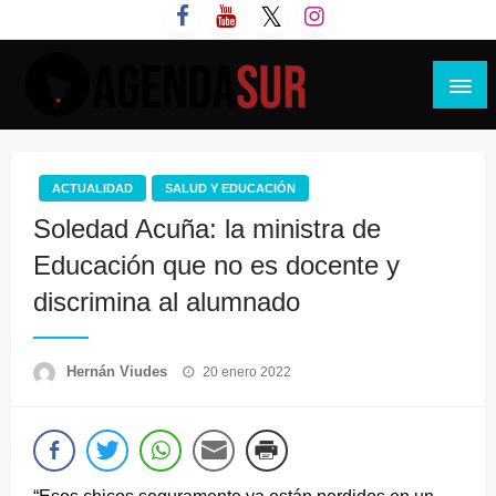
Saltar
al
contenido
Agenda Sur
ACTUALIDAD
SALUD Y EDUCACIÓN
Soledad Acuña: la ministra de
Educación que no es docente y
discrimina al alumnado
Publicado
Hernán Viudes
20 enero 2022
el