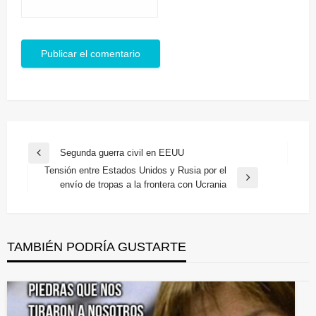
Navegación
Segunda guerra civil en EEUU
Entrada
de
Tensión entre Estados Unidos y Rusia por el
anterior
Entrada
envío de tropas a la frontera con Ucrania
entradas
siguiente
TAMBIÉN PODRÍA GUSTARTE