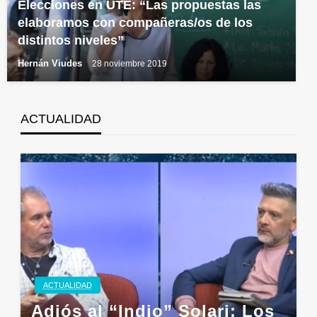
Elecciones en UTE: “Las propuestas las
elaboramos con compañeras/os de los
distintos niveles”
Hernán Viudes
28 noviembre 2019
ACTUALIDAD
ACTUALIDAD
Adiós al “Indio” Solari: Los