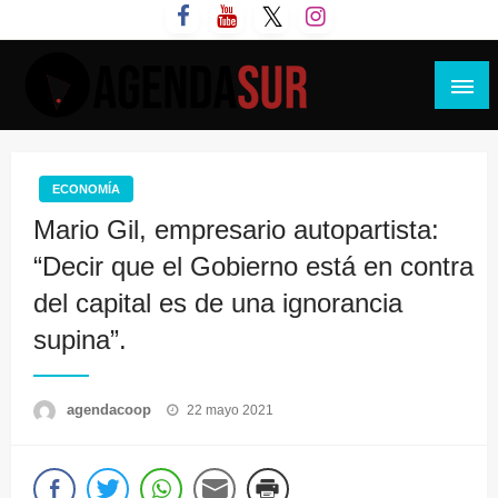
Saltar
al
contenido
Agenda Sur
ECONOMÍA
Mario Gil, empresario autopartista:
“Decir que el Gobierno está en contra
del capital es de una ignorancia
supina”.
Publicado
agendacoop
22 mayo 2021
el