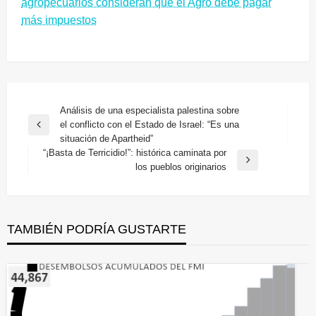
agropecuarios consideran que el Agro debe pagar
más impuestos
Navegación
Análisis de una especialista palestina sobre
el conflicto con el Estado de Israel: “Es una
de
Entrada
situación de Apartheid”
anterior
entradas
“¡Basta de Terricidio!”: histórica caminata por
Entrada
los pueblos originarios
siguiente
TAMBIÉN PODRÍA GUSTARTE