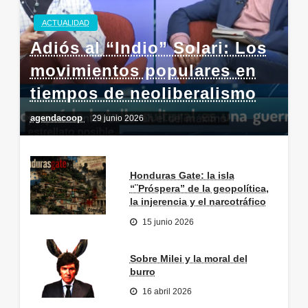
ACTUALIDAD
Adiós al “Indio” Solari: Los
movimientos populares en
tiempos de neoliberalismo
agendacoop
29 junio 2026
Honduras Gate: la isla
“¨Próspera” de la geopolítica,
la injerencia y el narcotráfico
15 junio 2026
Sobre Milei y la moral del
burro
16 abril 2026