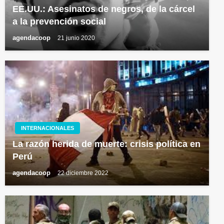
EE.UU.: Asesinatos de negros, de la cárcel
a la prevención social
agendacoop
21 junio 2020
INTERNACIONALES
La razón herida de muerte: crisis política en
Perú
agendacoop
22 diciembre 2022