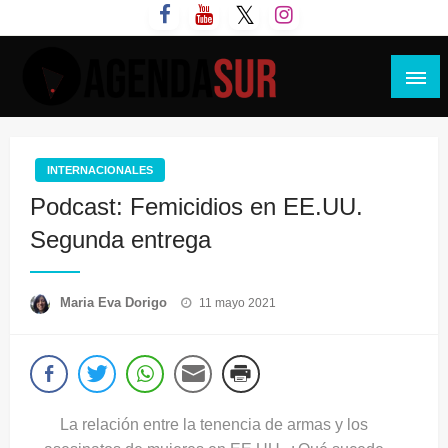
Saltar
al
contenido
Agenda Sur
INTERNACIONALES
Podcast: Femicidios en EE.UU.
Segunda entrega
Publicado
Maria Eva Dorigo
11 mayo 2021
el
La relación entre la tenencia de armas y los