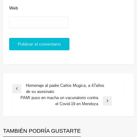
Web
Navegación
Homenaje al padre Carlos Mugica, a 47años
Entrada
de su asesinato
de
anterior
PAMI puso en macha un vacunatorio contra
entradas
Entrada
el Covid-19 en Mendoza
siguiente
TAMBIÉN PODRÍA GUSTARTE