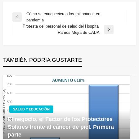
Navegación
Cómo se enriquecieron los millonarios en
Entrada
pandemia
de
anterior
Protesta del personal de salud del Hospital
entradas
Entrada
Ramos Mejía de CABA
siguiente
TAMBIÉN PODRÍA GUSTARTE
SALUD Y EDUCACIÓN
El negocio, el Factor de los Protectores
Solares frente al cáncer de piel. Primera
parte