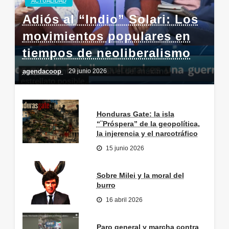
ACTUALIDAD
Adiós al “Indio” Solari: Los
movimientos populares en
tiempos de neoliberalismo
agendacoop
29 junio 2026
Honduras Gate: la isla
“¨Próspera” de la geopolítica,
la injerencia y el narcotráfico
15 junio 2026
Sobre Milei y la moral del
burro
16 abril 2026
Paro general y marcha contra