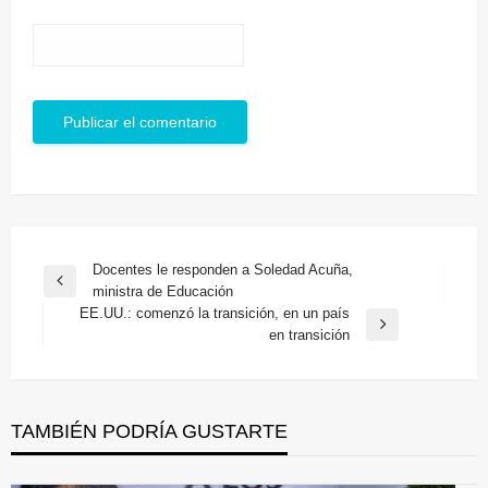
Navegación
Docentes le responden a Soledad Acuña,
Entrada
ministra de Educación
de
anterior
EE.UU.: comenzó la transición, en un país
entradas
Entrada
en transición
siguiente
TAMBIÉN PODRÍA GUSTARTE