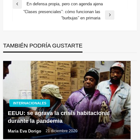
Navegación
En defensa propia, pero con agenda ajena
Entrada
de
“Clases presenciales”: cómo funcionan las
anterior
Entrada
“burbujas” en primaria
entradas
siguiente
TAMBIÉN PODRÍA GUSTARTE
INTERNACIONALES
EEUU: se agrava la crisis habitacional
durante la pandemia
Maria Eva Dorigo
21 diciembre 2020