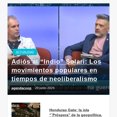
ACTUALIDAD
Adiós al “Indio” Solari: Los
movimientos populares en
tiempos de neoliberalismo
agendacoop
29 junio 2026
Honduras Gate: la isla
“¨Próspera” de la geopolítica,