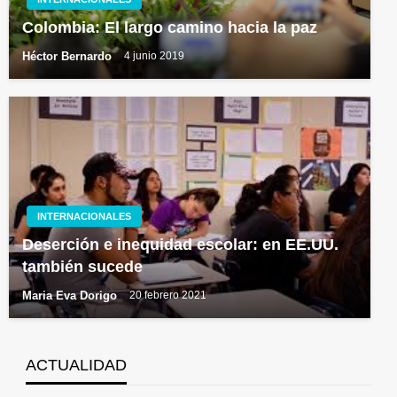
Colombia: El largo camino hacia la paz
Héctor Bernardo
4 junio 2019
INTERNACIONALES
Deserción e inequidad escolar: en EE.UU.
también sucede
Maria Eva Dorigo
20 febrero 2021
ACTUALIDAD