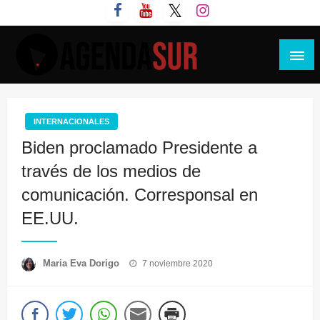
Saltar
al
contenido
Agenda Sur
INTERNACIONALES
Biden proclamado Presidente a
través de los medios de
comunicación. Corresponsal en
EE.UU.
Publicado
Maria Eva Dorigo
7 noviembre 2020
el