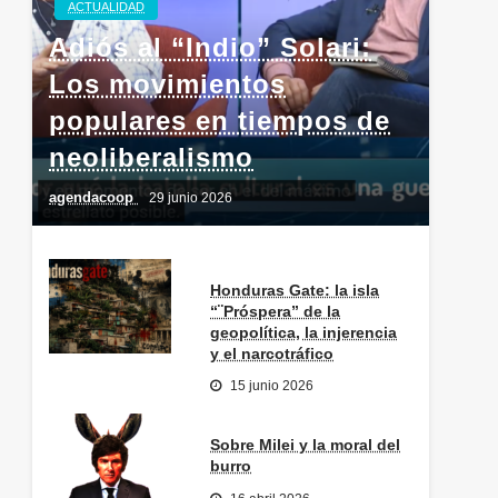
ACTUALIDAD
Adiós al “Indio” Solari:
Los movimientos
populares en tiempos de
neoliberalismo
agendacoop
29 junio 2026
Honduras Gate: la isla
“¨Próspera” de la
geopolítica, la injerencia
y el narcotráfico
15 junio 2026
Sobre Milei y la moral del
burro