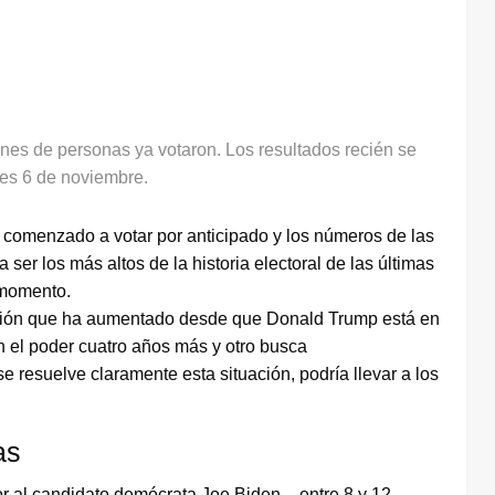
lones de personas ya votaron. Los resultados recién se
nes 6 de noviembre.
omenzado a votar por anticipado y los números de las
ser los más altos de la historia electoral de las últimas
 momento.
zación que ha aumentado desde que Donald Trump está en
n el poder cuatro años más y otro busca
e resuelve claramente esta situación, podría llevar a los
as
 al candidato demócrata Joe Biden – entre 8 y 12