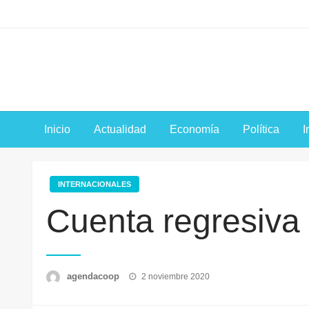
Saltar
al
contenido
Inicio
Actualidad
Economía
Política
I
INTERNACIONALES
Cuenta regresiva
Publicado
agendacoop
2 noviembre 2020
el