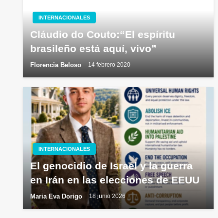
INTERNACIONALES
Cláudio do Couto:“El espíritu
brasileño está aquí, vivo”
Florencia Beloso
14 febrero 2020
INTERNACIONALES
El genocidio de Israel y la guerra
en Irán en las elecciones de EEUU
Maria Eva Dorigo
18 junio 2026