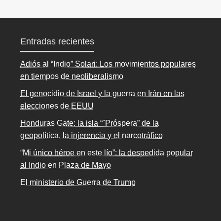
Entradas recientes
Adiós al “Indio” Solari: Los movimientos populares
en tiempos de neoliberalismo
El genocidio de Israel y la guerra en Irán en las
elecciones de EEUU
Honduras Gate: la isla “¨Próspera” de la
geopolítica, la injerencia y el narcotráfico
“Mi único héroe en este lío”: la despedida popular
al Indio en Plaza de Mayo
El ministerio de Guerra de Trump