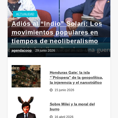
ACTUALIDAD
Adiós al “Indio” Solari: Los
movimientos populares en
tiempos de neoliberalismo
agendacoop
29 junio 2026
Honduras Gate: la isla
“¨Próspera” de la geopolítica,
la injerencia y el narcotráfico
15 junio 2026
Sobre Milei y la moral del
burro
16 abril 2026