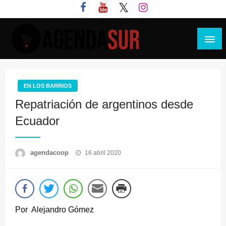
Saltar
al
contenido
Agenda Sur
EN LOS BARRIOS
Repatriación de argentinos desde
Ecuador
Publicado
agendacoop
16 abril 2020
el
Por Alejandro Gómez