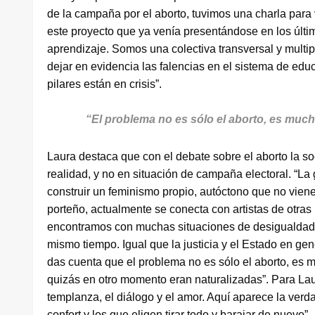
de la campaña por el aborto, tuvimos una charla para 
este proyecto que ya venía presentándose en los últ
aprendizaje. Somos una colectiva transversal y multip
dejar en evidencia las falencias en el sistema de edu
pilares están en crisis”.
“El problema no es sólo el aborto, es much
Laura destaca que con el debate sobre el aborto la s
realidad, y no en situación de campaña electoral. “La
construir un feminismo propio, autóctono que no viene 
porteño, actualmente se conecta con artistas de otras l
encontramos con muchas situaciones de desigualdad. 
mismo tiempo. Igual que la justicia y el Estado en ge
das cuenta que el problema no es sólo el aborto, es 
quizás en otro momento eran naturalizadas”. Para La
templanza, el diálogo y el amor. Aquí aparece la verda
confort y los que eligen tirar todo y barajar de nuevo”.