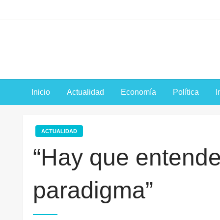
Saltar
al
contenido
Inicio
Actualidad
Economía
Política
I
ACTUALIDAD
“Hay que entende
paradigma”