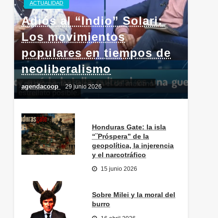
ACTUALIDAD
Adiós al “Indio” Solari:
Los movimientos
populares en tiempos de
neoliberalismo
agendacoop
29 junio 2026
Honduras Gate: la isla
“¨Próspera” de la
geopolítica, la injerencia
y el narcotráfico
15 junio 2026
Sobre Milei y la moral del
burro