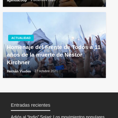
agendacoop
9 diciembre 2020
ACTUALIDAD
Homenaje del Frente de Todos a 11
años de la muerte de Néstor
Kirchner
Hernán Viudes
27 octubre 2021
Entradas recientes
Adiós al “Indio” Solari: Los movimientos populares