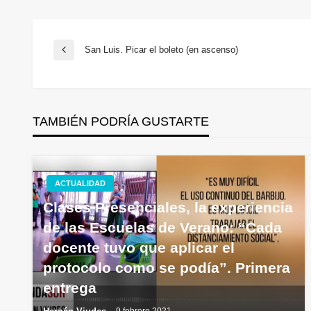
Navegación
San Luis. Picar el boleto (en ascenso)
Entrada
anterior
de
TAMBIÉN PODRÍA GUSTARTE
entradas
ACTUALIDAD
Clases Presenciales, la experiencia
de las Escuelas de Verano: “Cada
docente tuvo que aplicar el
protocolo como se podía”. Primera
entrega