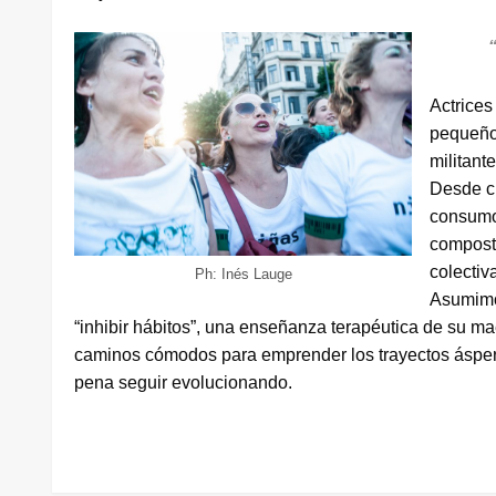
Actrices
pequeños
militant
Desde ch
consumo.
compost
colectiv
Ph: Inés Lauge
Asumimo
“inhibir hábitos”, una enseñanza terapéutica de su m
caminos cómodos para emprender los trayectos ásperos
pena seguir evolucionando.