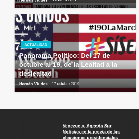
Hernán Viudes
9 febrero 2021
ACTUALIDAD
Panorama Político: Del 17 de
octubre al 19, de la Lealtad a la
deslealtad
Hernán Viudes
17 octubre 2019
Venezuela: Agenda Sur
Noticias en la previa de las
elecciones presidenciales