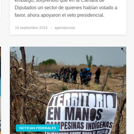
embargo, sorprendió que en la Cámara de
Diputados un sector de quienes habían votado a
favor, ahora apoyaron el veto presidencial.
16 septiembre 2024
Publicado
agendacoop
el
NOTICIAS FEDERALES