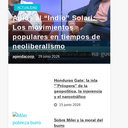
ACTUALIDAD
Adiós al “Indio” Solari:
Los movimientos
populares en tiempos de
neoliberalismo
agendacoop
29 junio 2026
Honduras Gate: la isla
“¨Próspera” de la
geopolítica, la injerencia
y el narcotráfico
15 junio 2026
Sobre Milei y la moral del
burro