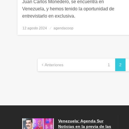
Juan Carlos Monedero, se encuentra en
Venezuela, y hemos tenido la oportunidad de
entrevistarlo en exclusiva.
12 agosto 2024
Publicado
agendacoop
el
Navegación
Anteriores
1
2
de
entradas
Venezuela: Agenda Sur
Noticias en la previa de las