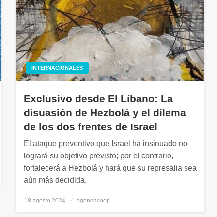
INTERNACIONALES
Exclusivo desde El Líbano: La
disuasión de Hezbolá y el dilema
de los dos frentes de Israel
El ataque preventivo que Israel ha insinuado no
logrará su objetivo previsto; por el contrario,
fortalecerá a Hezbolá y hará que su represalia sea
aún más decidida.
18 agosto 2024
Publicado
agendacoop
el