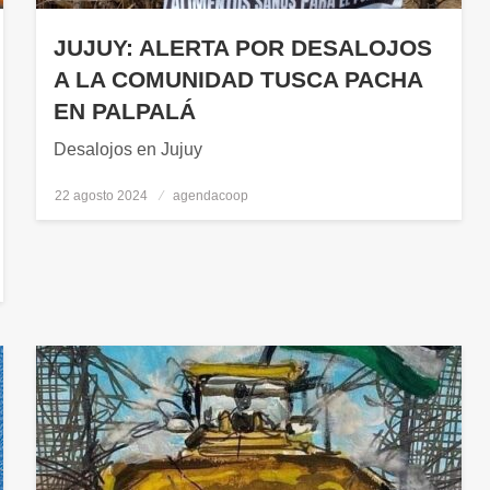
JUJUY: ALERTA POR DESALOJOS
A LA COMUNIDAD TUSCA PACHA
EN PALPALÁ
Desalojos en Jujuy
22 agosto 2024
Publicado
agendacoop
el