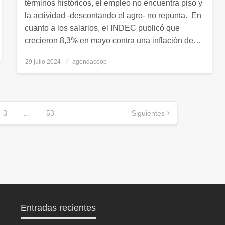
términos históricos, el empleo no encuentra piso y
la actividad -descontando el agro- no repunta. En
cuanto a los salarios, el INDEC publicó que
crecieron 8,3% en mayo contra una inflación de…
29 julio 2024
Publicado
agendacoop
el
3
…
53
Siguientes
Entradas recientes