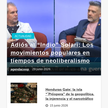
ACTUALIDAD
Adiós al “Indio” Solari: Los
movimientos populares en
tiempos de neoliberalismo
agendacoop
29 junio 2026
Honduras Gate: la isla
“¨Próspera” de la geopolítica,
la injerencia y el narcotráfico
15 junio 2026