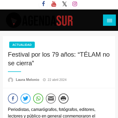
Saltar
al
contenido
Agenda Sur
ACTUALIDAD
Festival por los 79 años: “TÉLAM no
se cierra”
Publicado
Laura Melonio
22 abril 2024
el
Periodistas, camarógrafos, fotógrafos, editores,
lectores y público en general conmemoraron el