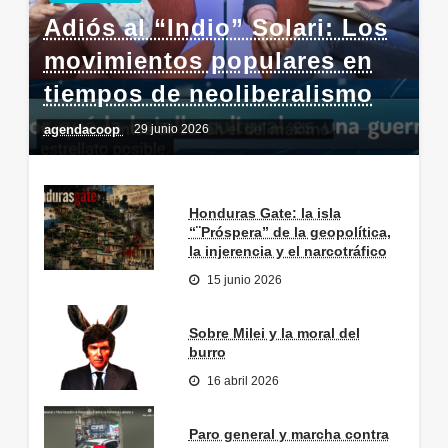
Adiós al “Indio” Solari: Los
movimientos populares en
tiempos de neoliberalismo
agendacoop
29 junio 2026
Honduras Gate: la isla
“¨Próspera” de la geopolítica,
la injerencia y el narcotráfico
15 junio 2026
Sobre Milei y la moral del
burro
16 abril 2026
Paro general y marcha contra