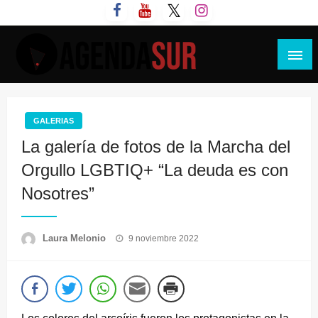
Saltar
al
contenido
Agenda Sur
GALERIAS
La galería de fotos de la Marcha del
Orgullo LGBTIQ+ “La deuda es con
Nosotres”
Publicado
Laura Melonio
9 noviembre 2022
el