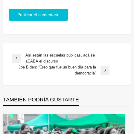
Navegación
Así están las escuelas públicas, acá se
Entrada
aCABA el discurso
de
anterior
Joe Biden: “Creo que fue un buen día para la
entradas
Entrada
democracia”
siguiente
TAMBIÉN PODRÍA GUSTARTE